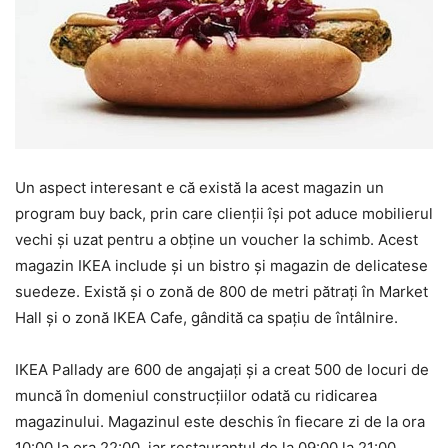
Un aspect interesant e că există la acest magazin un
program buy back, prin care clienţii îşi pot aduce mobilierul
vechi şi uzat pentru a obţine un voucher la schimb. Acest
magazin IKEA include şi un bistro şi magazin de delicatese
suedeze. Există şi o zonă de 800 de metri pătraţi în Market
Hall şi o zonă IKEA Cafe, gândită ca spaţiu de întâlnire.
IKEA Pallady are 600 de angajaţi şi a creat 500 de locuri de
muncă în domeniul construcţiilor odată cu ridicarea
magazinului. Magazinul este deschis în fiecare zi de la ora
10:00 la ora 22:00, iar restaurantul de la 09:00 la 21:00.