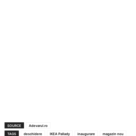
SOURCE
Adevarul.ro
TAGS
deschidere
IKEA Pallady
inaugurare
magazin nou