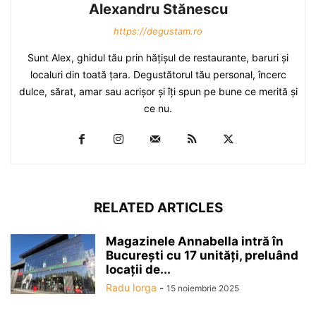
Alexandru Stănescu
https://degustam.ro
Sunt Alex, ghidul tău prin hăţişul de restaurante, baruri şi
localuri din toată ţara. Degustătorul tău personal, încerc
dulce, sărat, amar sau acrişor şi îţi spun pe bune ce merită şi
ce nu.
RELATED ARTICLES
Magazinele Annabella intră în
Bucureşti cu 17 unităţi, preluând
locaţii de...
Radu Iorga
-
15 noiembrie 2025