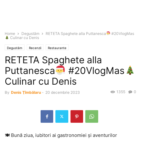
Home
Degustăm
RETETA Spaghete alla Puttanesca
#20VlogMas
Culinar cu Denis
Degustăm
Recenzii
Restaurante
RETETA Spaghete alla
Puttanesca
#20VlogMas
Culinar cu Denis
1355
0
By
Denis Ţîmbălaru
-
20 decembrie 2023
🍽 Bună ziua, iubitori ai gastronomiei și aventurilor