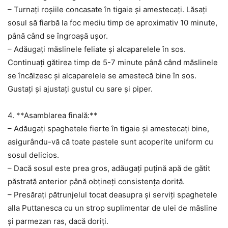
– Turnați roșiile concasate în tigaie și amestecați. Lăsați
sosul să fiarbă la foc mediu timp de aproximativ 10 minute,
până când se îngroașă ușor.
– Adăugați măslinele feliate și alcaparelele în sos.
Continuați gătirea timp de 5-7 minute până când măslinele
se încălzesc și alcaparelele se amestecă bine în sos.
Gustați și ajustați gustul cu sare și piper.
4. **Asamblarea finală:**
– Adăugați spaghetele fierte în tigaie și amestecați bine,
asigurându-vă că toate pastele sunt acoperite uniform cu
sosul delicios.
– Dacă sosul este prea gros, adăugați puțină apă de gătit
păstrată anterior până obțineți consistența dorită.
– Presărați pătrunjelul tocat deasupra și serviți spaghetele
alla Puttanesca cu un strop suplimentar de ulei de măsline
și parmezan ras, dacă doriți.