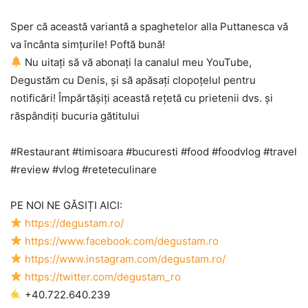
Sper că această variantă a spaghetelor alla Puttanesca vă
va încânta simțurile! Poftă bună!
Nu uitați să vă abonați la canalul meu YouTube,
Degustăm cu Denis, și să apăsați clopoțelul pentru
notificări! Împărtășiți această rețetă cu prietenii dvs. și
răspândiți bucuria gătitului
#Restaurant #timisoara #bucuresti #food #foodvlog #travel
#review #vlog #reteteculinare
PE NOI NE GĂSIȚI AICI:
https://degustam.ro/
https://www.facebook.com/degustam.ro
https://www.instagram.com/degustam.ro/
https://twitter.com/degustam_ro
+40.722.640.239