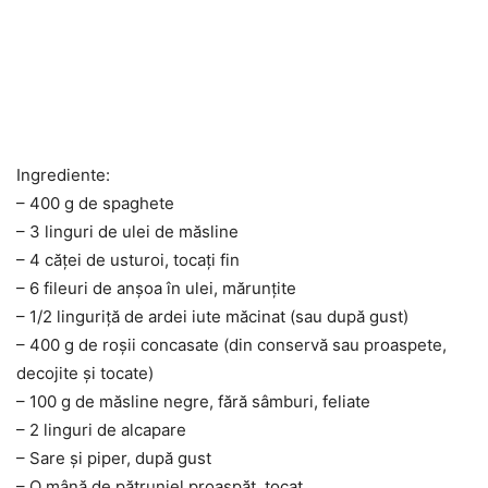
Ingrediente:
– 400 g de spaghete
– 3 linguri de ulei de măsline
– 4 căței de usturoi, tocați fin
– 6 fileuri de anșoa în ulei, mărunțite
– 1/2 linguriță de ardei iute măcinat (sau după gust)
– 400 g de roșii concasate (din conservă sau proaspete,
decojite și tocate)
– 100 g de măsline negre, fără sâmburi, feliate
– 2 linguri de alcapare
– Sare și piper, după gust
– O mână de pătrunjel proaspăt, tocat