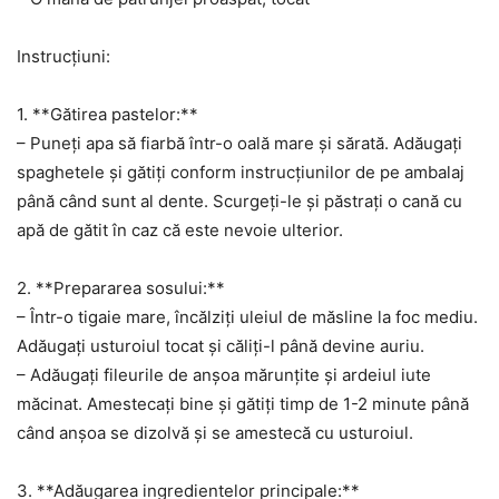
Instrucțiuni:
1. **Gătirea pastelor:**
– Puneți apa să fiarbă într-o oală mare și sărată. Adăugați
spaghetele și gătiți conform instrucțiunilor de pe ambalaj
până când sunt al dente. Scurgeți-le și păstrați o cană cu
apă de gătit în caz că este nevoie ulterior.
2. **Prepararea sosului:**
– Într-o tigaie mare, încălziți uleiul de măsline la foc mediu.
Adăugați usturoiul tocat și căliți-l până devine auriu.
– Adăugați fileurile de anșoa mărunțite și ardeiul iute
măcinat. Amestecați bine și gătiți timp de 1-2 minute până
când anșoa se dizolvă și se amestecă cu usturoiul.
3. **Adăugarea ingredientelor principale:**