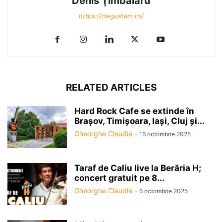
Denis Ţîmbălaru
https://degustam.ro/
RELATED ARTICLES
Hard Rock Cafe se extinde în
Brașov, Timișoara, Iași, Cluj și...
Gheorghe Claudia
-
16 octombrie 2025
Taraf de Caliu live la Berăria H;
concert gratuit pe 8...
Gheorghe Claudia
-
6 octombrie 2025