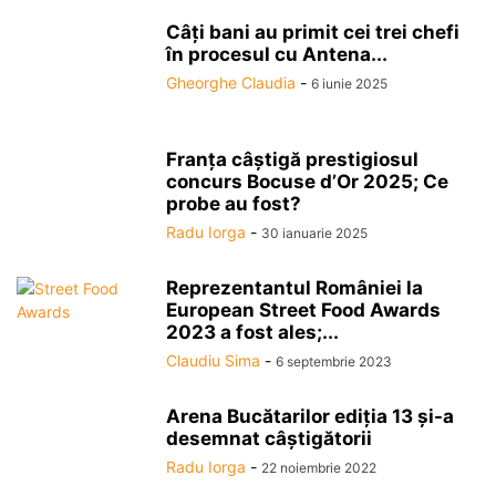
Câți bani au primit cei trei chefi
în procesul cu Antena...
Gheorghe Claudia
-
6 iunie 2025
Franța câștigă prestigiosul
concurs Bocuse d’Or 2025; Ce
probe au fost?
Radu Iorga
-
30 ianuarie 2025
Reprezentantul României la
European Street Food Awards
2023 a fost ales;...
Claudiu Sima
-
6 septembrie 2023
Arena Bucătarilor ediţia 13 şi-a
desemnat câştigătorii
Radu Iorga
-
22 noiembrie 2022