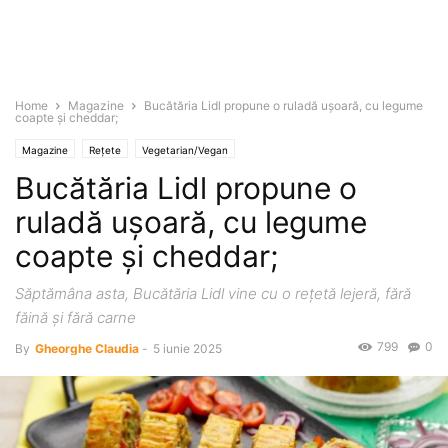
Home
Magazine
Bucătăria Lidl propune o ruladă ușoară, cu legume
coapte și cheddar;
Magazine
Rețete
Vegetarian/Vegan
Bucătăria Lidl propune o
ruladă ușoară, cu legume
coapte și cheddar;
Săptămâna asta, Bucătăria Lidl vine cu o rețetă lejeră, fără
făină și fără carne
799
0
By
Gheorghe Claudia
-
5 iunie 2025