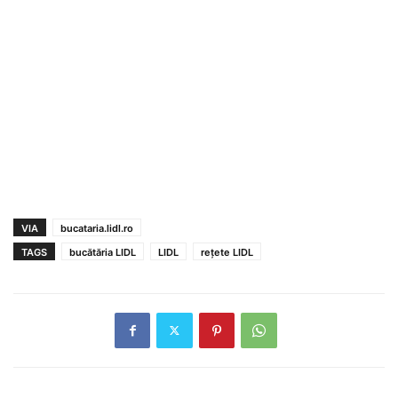
VIA
bucataria.lidl.ro
TAGS
bucătăria LIDL
LIDL
rețete LIDL