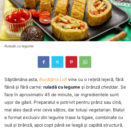
Ruladă cu legume
Săptămâna asta,
Bucătăria Lidl
vine cu o rețetă lejeră, fără
făină și fără carne:
ruladă cu legume
și
brânză cheddar
. Se
face în aproximativ 45 de minute, iar ingredientele sunt
ușor de găsit. Preparatul e potrivit pentru prânz sau cină,
mai ales dacă vrei ceva sățios, dar totuși vegetarian. Blatul
e format exclusiv din legume trase la tigaie, combinate cu
ouă și brânză, apoi copt până se leagă și capătă structură.