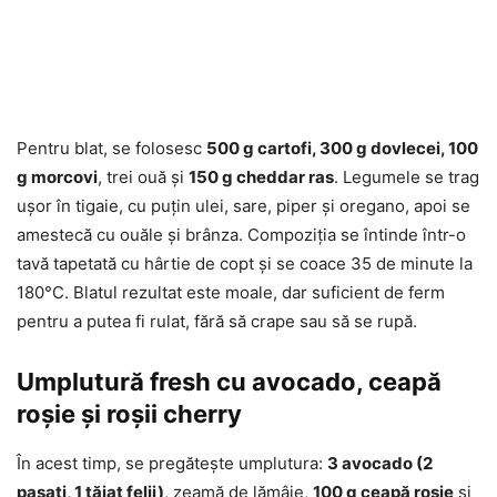
Pentru blat, se folosesc
500 g cartofi, 300 g dovlecei, 100
g morcovi
, trei ouă și
150 g cheddar ras
. Legumele se trag
ușor în tigaie, cu puțin ulei, sare, piper și oregano, apoi se
amestecă cu ouăle și brânza. Compoziția se întinde într-o
tavă tapetată cu hârtie de copt și se coace 35 de minute la
180°C. Blatul rezultat este moale, dar suficient de ferm
pentru a putea fi rulat, fără să crape sau să se rupă.
Umplutură fresh cu avocado, ceapă
roșie și roșii cherry
În acest timp, se pregătește umplutura:
3 avocado (2
pasați, 1 tăiat felii)
, zeamă de lămâie,
100 g ceapă roșie
și