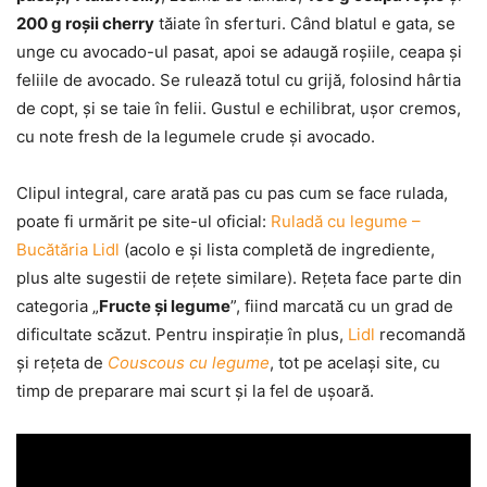
200 g roșii cherry
tăiate în sferturi. Când blatul e gata, se
unge cu avocado-ul pasat, apoi se adaugă roșiile, ceapa și
feliile de avocado. Se rulează totul cu grijă, folosind hârtia
de copt, și se taie în felii. Gustul e echilibrat, ușor cremos,
cu note fresh de la legumele crude și avocado.
Clipul integral, care arată pas cu pas cum se face rulada,
poate fi urmărit pe site-ul oficial:
Ruladă cu legume –
Bucătăria Lidl
(acolo e și lista completă de ingrediente,
plus alte sugestii de rețete similare). Rețeta face parte din
categoria „
Fructe și legume
”, fiind marcată cu un grad de
dificultate scăzut. Pentru inspirație în plus,
Lidl
recomandă
și rețeta de
Couscous cu legume
, tot pe același site, cu
timp de preparare mai scurt și la fel de ușoară.