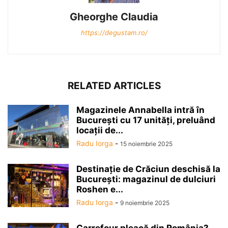
Gheorghe Claudia
https://degustam.ro/
RELATED ARTICLES
Magazinele Annabella intră în
Bucureşti cu 17 unităţi, preluând
locaţii de...
Radu Iorga
-
15 noiembrie 2025
Destinaţie de Crăciun deschisă la
Bucureşti: magazinul de dulciuri
Roshen e...
Radu Iorga
-
9 noiembrie 2025