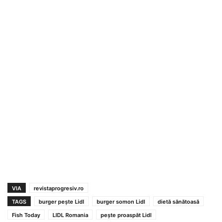
VIA
revistaprogresiv.ro
TAGS
burger pește Lidl
burger somon Lidl
dietă sănătoasă
Fish Today
LIDL Romania
pește proaspăt Lidl