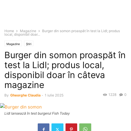
Home
Magazine
Burger din somon proaspăt în test la Lidl; produs
local, disponibil doar...
Magazine
Știri
Burger din somon proaspăt în
test la Lidl; produs local,
disponibil doar în câteva
magazine
1228
0
By
Gheorghe Claudia
-
1 iulie 2025
Lidl lansează în test burgerul Fish Today