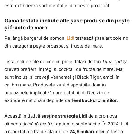
este extinderea sortimentației din pește proaspăt.
Gama testată include alte șase produse din pește
și fructe de mare
Pe lângă burgerul de somon,
Lidl
testează șase articole noi
din categoria pește proaspăt și fructe de mare.
Lista include file de cod cu piele, tataki de ton
Tuna Today
,
creveți prefierți întregi și cocktail de fructe de mare. Mai
sunt incluși și creveți Vannamei și Black Tiger, ambii în
calibru mare. Produsele sunt disponibile doar în
magazinele implicate în proiectul pilot. Decizia de
extindere națională depinde de
feedbackul clienților
.
Această inițiativă
susține strategia Lidl
de a promova
alimentația sănătoasă și opțiunile sustenabile. În 2024, Lidl
a raportat o cifră de afaceri de
24,6 miliarde lei
. A fost o