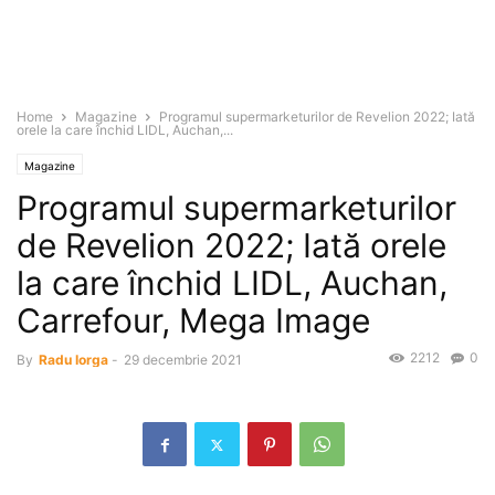
Home
Magazine
Programul supermarketurilor de Revelion 2022; Iată
orele la care închid LIDL, Auchan,...
Magazine
Programul supermarketurilor
de Revelion 2022; Iată orele
la care închid LIDL, Auchan,
Carrefour, Mega Image
2212
0
By
Radu Iorga
-
29 decembrie 2021