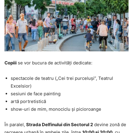
Copiii
se vor bucura de activități dedicate:
spectacole de teatru („Cei trei purceluși”, Teatrul
Excelsior)
sesiuni de face painting
artă portretistică
show-uri de mim, monociclu și picioroange
În paralel,
Strada Delfinului din Sectorul 2
devine zonă de
recreere urbană în ambele zile, între
10:00 și 20:00
, cu