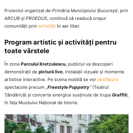
Proiectul organizat de
Primăria Municipiului București
, prin
ARCUB
și
PROEDUS
, continuă să readucă orașul
comunității prin
activități
în aer liber.
Program artistic și activități pentru
toate vârstele
În zona
Parcului Kretzulescu
, publicul va descoperi
demonstrații de
pictură live
, instalații vizuale și momente
artistice interactive. Pe scena mobilă se vor
desfășura
spectacole precum
„
Freestyle Puppetry
”
(Teatrul
Țăndărică) și concerte energice susținute de trupa
Graffiti
,
în fața Muzeului Național de Istorie.