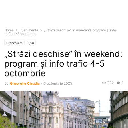
Home
Evenimente
„Străzi deschise” în weekend: program și info
trafic 4-5 octombrie
Evenimente
Știri
„Străzi deschise” în weekend:
program și info trafic 4-5
octombrie
732
0
By
Gheorghe Claudia
-
3 octombrie 2025