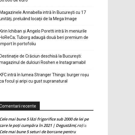
30.000 de euro
Magazinele Annabella intră în Bucureşti cu 17
unităţi, preluând locaţii de la Mega Image
Kirin Ichiban și Angelo Poretti intră în meniurile
HoReCa; Tuborg adaugă două beri premium de
import în portofoliu
Destinaţie de Crăciun deschisă la Bucureşti:
magazinul de dulciuri Roshen e Instagramabil
KFC intră în lumea Stranger Things: burger roșu
ca focul și aripi cu gust supranatural
Comentarii recente
Cele mai bune 5 lăzi frigorifice sub 2000 de lei pe
care le poți cumpăra în 2021 | Degustăm(.ro)
la
Cele mai bune 5 seturi de borcane pentru