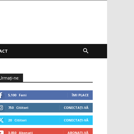
ACT
Urmați-ne:
5,100
Fani
ÎMI PLACE
750
Cititori
CONECTAȚI-VĂ
20
Cititori
CONECTAȚI-VĂ
3,050
Abonați
ABONAȚI-VĂ