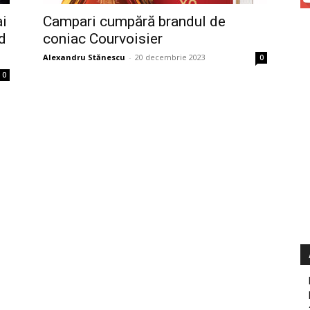
ai
Campari cumpără brandul de
d
coniac Courvoisier
Alexandru Stănescu
-
20 decembrie 2023
0
0