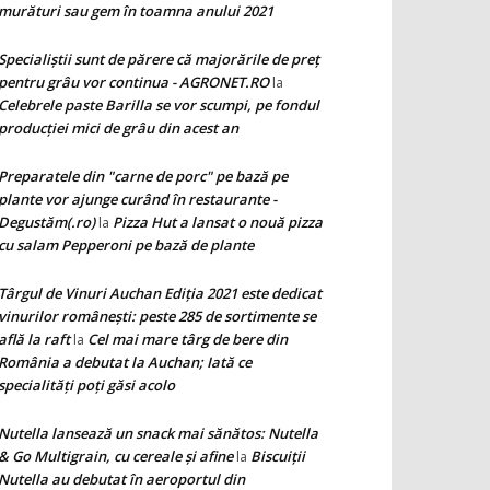
murături sau gem în toamna anului 2021
Specialiștii sunt de părere că majorările de preț
pentru grâu vor continua - AGRONET.RO
la
Celebrele paste Barilla se vor scumpi, pe fondul
producției mici de grâu din acest an
Preparatele din "carne de porc" pe bază pe
plante vor ajunge curând în restaurante -
Degustăm(.ro)
Pizza Hut a lansat o nouă pizza
la
cu salam Pepperoni pe bază de plante
Târgul de Vinuri Auchan Ediţia 2021 este dedicat
vinurilor româneşti: peste 285 de sortimente se
află la raft
Cel mai mare târg de bere din
la
România a debutat la Auchan; Iată ce
specialităţi poţi găsi acolo
Nutella lansează un snack mai sănătos: Nutella
& Go Multigrain, cu cereale şi afine
Biscuiţii
la
Nutella au debutat în aeroportul din