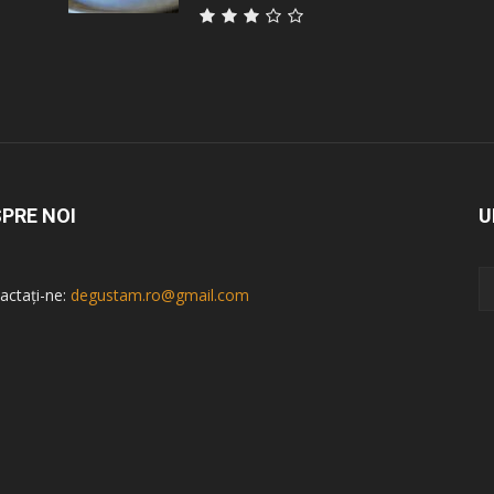
PRE NOI
U
actați-ne:
degustam.ro@gmail.com