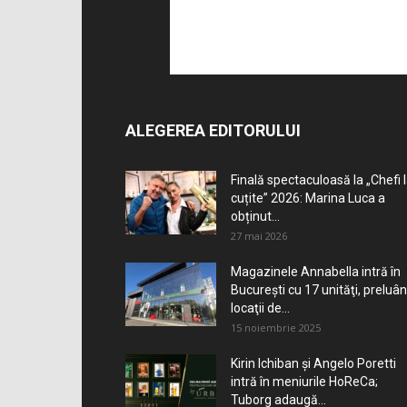
ALEGEREA EDITORULUI
Finală spectaculoasă la „Chefi 
cuțite” 2026: Marina Luca a
obținut...
27 mai 2026
Magazinele Annabella intră în
Bucureşti cu 17 unităţi, preluâ
locaţii de...
15 noiembrie 2025
Kirin Ichiban și Angelo Poretti
intră în meniurile HoReCa;
Tuborg adaugă...