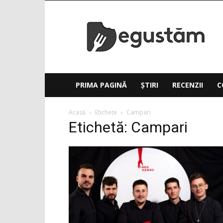
Degustăm(.ro)
PRIMA PAGINĂ
ȘTIRI
RECENZII
C
Acasă
Etichete
Campari
Etichetă: Campari