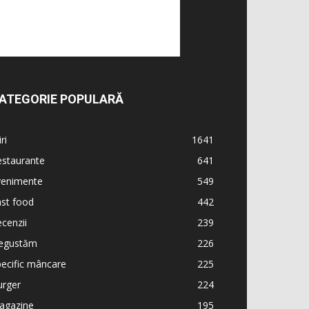
ATEGORIE POPULARĂ
iri
1641
estaurante
641
venimente
549
st food
442
cenzii
239
egustăm
226
ecific mâncare
225
urger
224
agazine
195