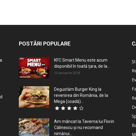
POSTĂRI POPULARE
C
la
KFC Smart Menu este acum
Șt
disponibil în toată ţara, de la...
R
16 ianuarie 2018
E
Fa
Degustăm Burger King la
revenirea din România, de la
nd
Re
Mega (coadă)...
D
Sp
Am mâncat la Taverna lui Florin
B
Călinescu şi nu recomand
nimănui...
M