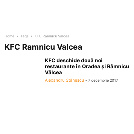
Home
Tags
KFC Ramnicu Valcea
KFC Ramnicu Valcea
KFC deschide două noi
restaurante în Oradea şi Râmnicu
Vâlcea
Alexandru Stănescu
-
7 decembrie 2017