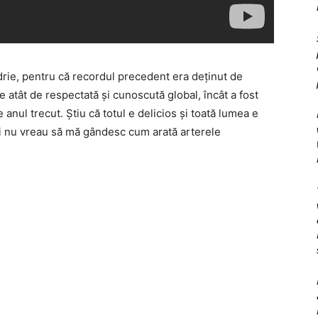
drie, pentru că recordul precedent era deţinut de
p e atât de respectată şi cunoscută global, încât a fost
nul trecut. Ştiu că totul e delicios şi toată lumea e
t şi nu vreau să mă gândesc cum arată arterele