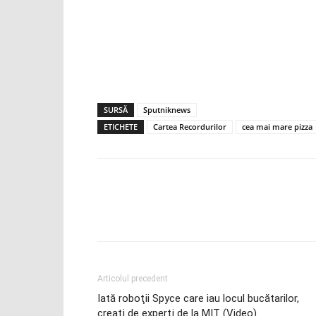
SURSĂ
Sputniknews
ETICHETE
Cartea Recordurilor
cea mai mare pizza
Articolul precedent
Iată roboţii Spyce care iau locul bucătarilor,
creaţi de experţi de la MIT (Video)