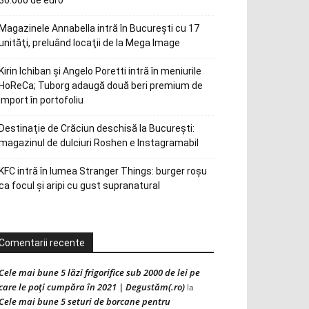
30.000 de euro
Magazinele Annabella intră în Bucureşti cu 17
unităţi, preluând locaţii de la Mega Image
Kirin Ichiban și Angelo Poretti intră în meniurile
HoReCa; Tuborg adaugă două beri premium de
import în portofoliu
Destinaţie de Crăciun deschisă la Bucureşti:
magazinul de dulciuri Roshen e Instagramabil
KFC intră în lumea Stranger Things: burger roșu
ca focul și aripi cu gust supranatural
Comentarii recente
Cele mai bune 5 lăzi frigorifice sub 2000 de lei pe
care le poți cumpăra în 2021 | Degustăm(.ro)
la
Cele mai bune 5 seturi de borcane pentru