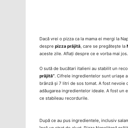
Dacă vrei o pizza ca la mama ei mergi la Napol
despre
pizza prăjită
, care se pregăteşte la
aceste zile. Aflaţi despre ce e vorba mai jos.
O sută de bucătari italieni au stabilit un re
prăjită”
. Cifrele ingredientelor sunt uriaşe 
brânză şi 7 litri de sos tomat. A fost nevoie
adăugarea ingredientelor ideale. A fost un e
ce stabileau recordurile.
După ce au pus ingredientele, inclusiv salam
încă un strat de aluat. Pizza Napolitană prăjit