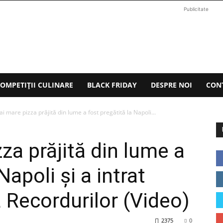
Publicitate
OMPETIȚII CULINARE
BLACK FRIDAY
DESPRE NOI
CON
i mare pizza prăjită din lume a fost pregătită la Napoli...
za prăjită din lume a
Napoli şi a intrat
 Recordurilor (Video)
2375
0