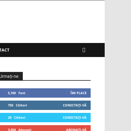
TACT
Urmați-ne:
5,100
Fani
ÎMI PLACE
750
Cititori
CONECTAȚI-VĂ
20
Cititori
CONECTAȚI-VĂ
3,050
Abonați
ABONAȚI-VĂ