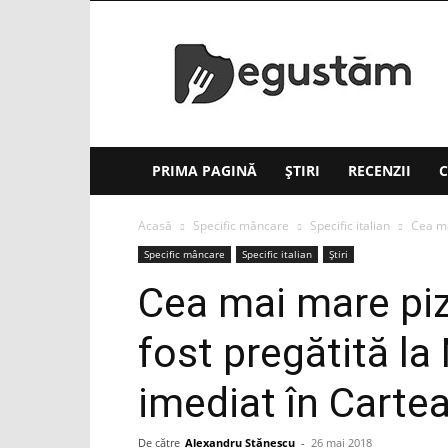
Degustăm(.ro)
PRIMA PAGINĂ
ȘTIRI
RECENZII
C
Acasă
Specific mâncare
Specific italian
Cea ma
Specific mâncare
Specific italian
Știri
Cea mai mare piz
fost pregătită la 
imediat în Cartea
De către
Alexandru Stănescu
-
26 mai 2018