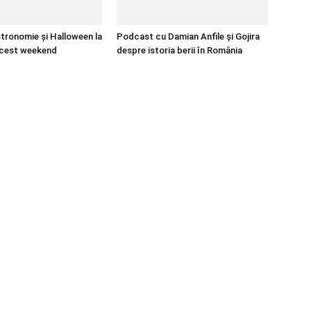
stronomie și Halloween la
Podcast cu Damian Anfile și Gojira
acest weekend
despre istoria berii în România