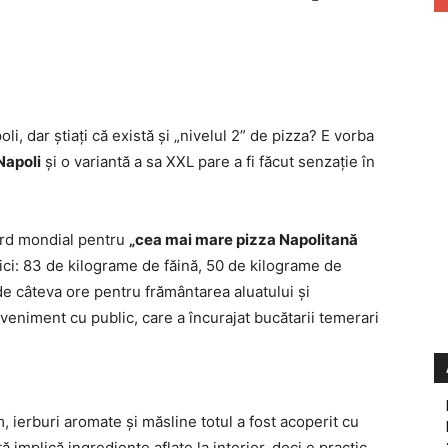
i, dar ştiaţi că există şi „nivelul 2” de pizza? E vorba
Napoli
şi o variantă a sa XXL pare a fi făcut senzaţie în
cord mondial pentru
„cea mai mare pizza Napolitană
aici: 83 de kilograme de făină, 50 de kilograme de
 de câteva ore pentru frământarea aluatului şi
veniment cu public, care a încurajat bucătarii temerari
, ierburi aromate şi măsline totul a fost acoperit cu
ă implică ingrediente aflate la interior, deci e practic