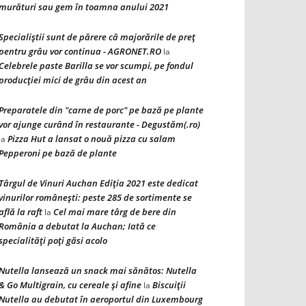
murături sau gem în toamna anului 2021
Specialiștii sunt de părere că majorările de preț
pentru grâu vor continua - AGRONET.RO
la
Celebrele paste Barilla se vor scumpi, pe fondul
producției mici de grâu din acest an
Preparatele din "carne de porc" pe bază pe plante
vor ajunge curând în restaurante - Degustăm(.ro)
Pizza Hut a lansat o nouă pizza cu salam
la
Pepperoni pe bază de plante
Târgul de Vinuri Auchan Ediţia 2021 este dedicat
vinurilor româneşti: peste 285 de sortimente se
află la raft
Cel mai mare târg de bere din
la
România a debutat la Auchan; Iată ce
specialităţi poţi găsi acolo
Nutella lansează un snack mai sănătos: Nutella
& Go Multigrain, cu cereale şi afine
Biscuiţii
la
Nutella au debutat în aeroportul din Luxembourg