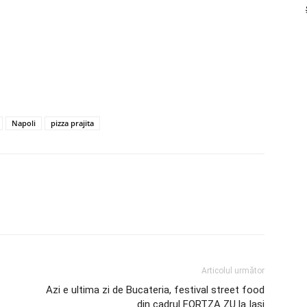
Napoli
pizza prajita
Articolul următor
Azi e ultima zi de Bucateria, festival street food
din cadrul FORTZA ZU la Iaşi