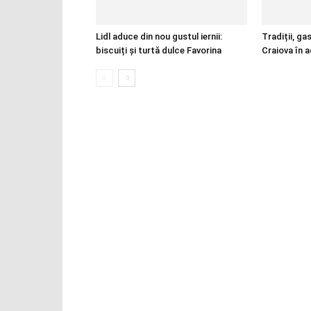
Lidl aduce din nou gustul iernii:
Tradiții, ga
biscuiți și turtă dulce Favorina
Craiova în 