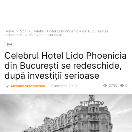
Home
Știri
Celebrul Hotel Lido Phoenicia din Bucureşti se
redeschide, după investiţii serioase
Știri
Celebrul Hotel Lido Phoenicia
din Bucureşti se redeschide,
după investiţii serioase
3796
0
By
Alexandru Stănescu
-
26 ianuarie 2019