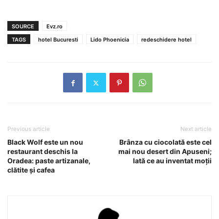
SOURCE
Evz.ro
TAGS
hotel Bucuresti
Lido Phoenicia
redeschidere hotel
Previous article
Next article
Black Wolf este un nou
Brânza cu ciocolată este cel
restaurant deschis la
mai nou desert din Apuseni;
Oradea: paste artizanale,
Iată ce au inventat moţii
clătite şi cafea