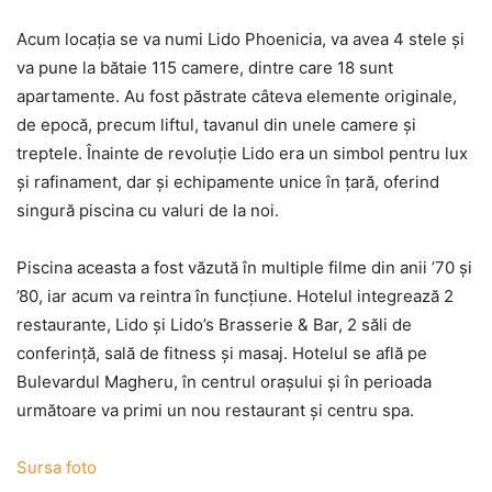
Acum locaţia se va numi Lido Phoenicia, va avea 4 stele şi
va pune la bătaie 115 camere, dintre care 18 sunt
apartamente. Au fost păstrate câteva elemente originale,
de epocă, precum liftul, tavanul din unele camere şi
treptele. Înainte de revoluţie Lido era un simbol pentru lux
şi rafinament, dar şi echipamente unice în ţară, oferind
singură piscina cu valuri de la noi.
Piscina aceasta a fost văzută în multiple filme din anii ’70 şi
’80, iar acum va reintra în funcţiune. Hotelul integrează 2
restaurante, Lido şi Lido’s Brasserie & Bar, 2 săli de
conferinţă, sală de fitness şi masaj. Hotelul se află pe
Bulevardul Magheru, în centrul oraşului şi în perioada
următoare va primi un nou restaurant şi centru spa.
Sursa foto