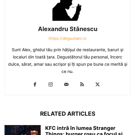
Alexandru Stănescu
https://degustam.ro
Sunt Alex, ghidul tău prin hăţişul de restaurante, baruri şi
localuri din toată ţara. Degustătorul tău personal, încerc
dulce, sărat, amar sau acrişor şi îţi spun pe bune ce merită şi
ce nu.
RELATED ARTICLES
KFC intră în lumea Stranger
Things: burger roșu ca focul și...