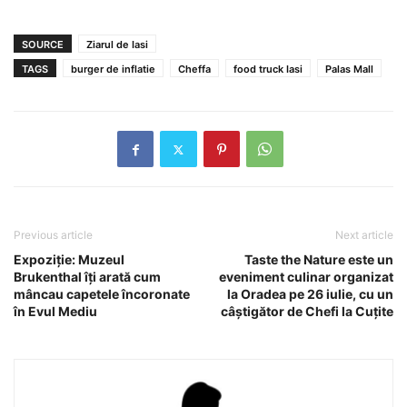
SOURCE
Ziarul de Iasi
TAGS
burger de inflatie
Cheffa
food truck Iasi
Palas Mall
Previous article
Next article
Expoziţie: Muzeul
Taste the Nature este un
Brukenthal îţi arată cum
eveniment culinar organizat
mâncau capetele încoronate
la Oradea pe 26 iulie, cu un
în Evul Mediu
câştigător de Chefi la Cuţite