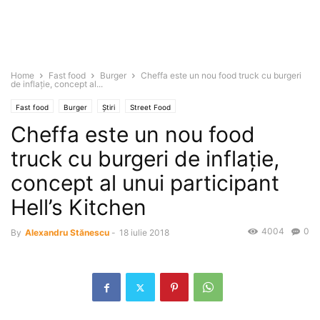
Home
Fast food
Burger
Cheffa este un nou food truck cu burgeri
de inflaţie, concept al...
Fast food
Burger
Știri
Street Food
Cheffa este un nou food
truck cu burgeri de inflaţie,
concept al unui participant
Hell’s Kitchen
4004
0
By
Alexandru Stănescu
-
18 iulie 2018