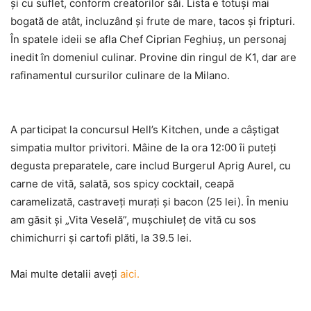
şi cu suflet, conform creatorilor săi. Lista e totuşi mai
bogată de atât, incluzând şi frute de mare, tacos şi fripturi.
În spatele ideii se afla Chef Ciprian Feghiuş, un personaj
inedit în domeniul culinar. Provine din ringul de K1, dar are
rafinamentul cursurilor culinare de la Milano.
A participat la concursul Hell’s Kitchen, unde a câştigat
simpatia multor privitori. Mâine de la ora 12:00 îi puteţi
degusta preparatele, care includ Burgerul Aprig Aurel, cu
carne de vită, salată, sos spicy cocktail, ceapă
caramelizată, castraveţi muraţi şi bacon (25 lei). În meniu
am găsit şi „Vita Veselă”, muşchiuleţ de vită cu sos
chimichurri şi cartofi plăti, la 39.5 lei.
Mai multe detalii aveţi
aici.