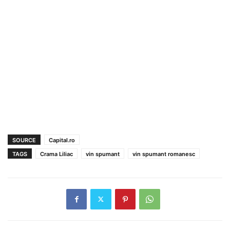
SOURCE
Capital.ro
TAGS
Crama Liliac
vin spumant
vin spumant romanesc