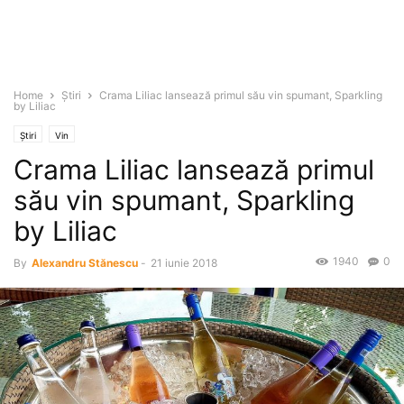
Home
Știri
Crama Liliac lansează primul său vin spumant, Sparkling
by Liliac
Știri
Vin
Crama Liliac lansează primul
său vin spumant, Sparkling
by Liliac
1940
0
By
Alexandru Stănescu
-
21 iunie 2018