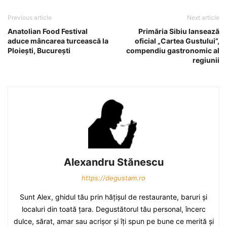
Previous article
Next article
Anatolian Food Festival
Primăria Sibiu lansează
aduce mâncarea turcească la
oficial „Cartea Gustului”,
Ploieşti, Bucureşti
compendiu gastronomic al
regiunii
Alexandru Stănescu
https://degustam.ro
Sunt Alex, ghidul tău prin hăţişul de restaurante, baruri şi
localuri din toată ţara. Degustătorul tău personal, încerc
dulce, sărat, amar sau acrişor şi îţi spun pe bune ce merită şi