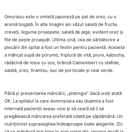
Omuraisu este o omletă japoneză pe pat de orez, cu o
aromă bogată. În alte imagini am văzut salată de fructe,
creveţi, legume proaspete, salată de alge, evident orez şi
file de peşte proaspăt. Ultima cină, cea de sărbătorire a
plecării din spital a fost un festin pentru pacientă. Aceasta
a mâncat supă de porumb, friptură de vită, piure, kabocha,
rădăcină de lotus cu sos, brânză Camembert cu stafide,
salată, orez, tiramisu, suc de portocale şi ceai verde.
Până şi prezentarea mâncării, „platingul” dacă vreţi arată
OK. La spitalul la care domnişoara sau doamna a fost
internată pacienţii aveau voie şi să ceară să li se
pregătească mâncarea preferată odată pe săptămână. Un
nutriţionist supraveghea îndeaproape toate alegerile. Zic
că se mănâncă mai bine în acel spital din Japonia decât la