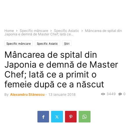
Home
Specific mâncare
Specific Asiatic
Mâncarea de spital din
Japonia e demnă de Master Chef; Iată ce...
Specific mâncare
Specific Asiatic
Știri
Mâncarea de spital din
Japonia e demnă de Master
Chef; Iată ce a primit o
femeie după ce a născut
3449
0
By
Alexandru Stănescu
-
13 ianuarie 2018