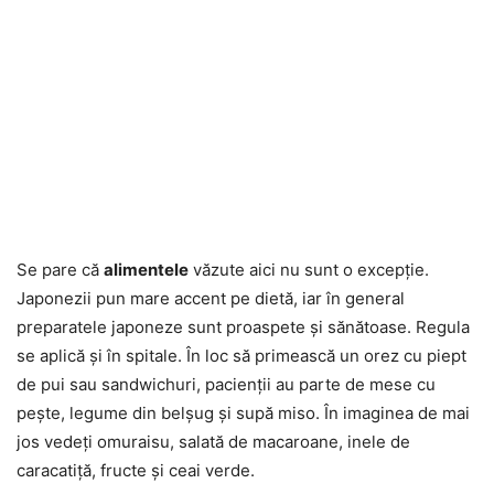
Se pare că
alimentele
văzute aici nu sunt o excepţie.
Japonezii pun mare accent pe dietă, iar în general
preparatele japoneze sunt proaspete şi sănătoase. Regula
se aplică şi în spitale. În loc să primească un orez cu piept
de pui sau sandwichuri, pacienţii au parte de mese cu
peşte, legume din belşug şi supă miso. În imaginea de mai
jos vedeţi omuraisu, salată de macaroane, inele de
caracatiţă, fructe şi ceai verde.