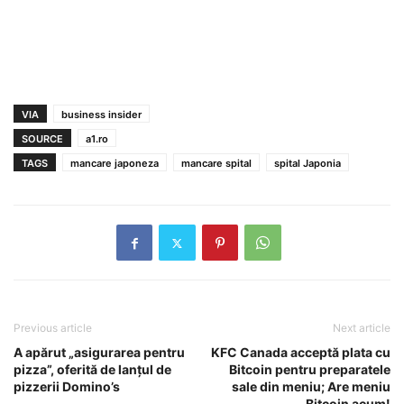
VIA
business insider
SOURCE
a1.ro
TAGS
mancare japoneza
mancare spital
spital Japonia
Previous article
Next article
A apărut „asigurarea pentru
KFC Canada acceptă plata cu
pizza”, oferită de lanţul de
Bitcoin pentru preparatele
pizzerii Domino’s
sale din meniu; Are meniu
Bitcoin acum!