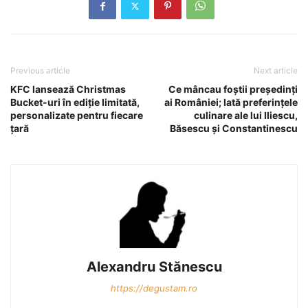
Previous article
Next article
KFC lansează Christmas
Ce mâncau foştii preşedinţi
Bucket-uri în ediţie limitată,
ai României; Iată preferinţele
personalizate pentru fiecare
culinare ale lui Iliescu,
ţară
Băsescu şi Constantinescu
Alexandru Stănescu
https://degustam.ro