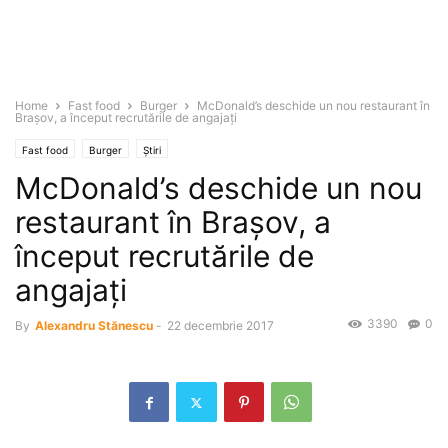
Home
Fast food
Burger
McDonald’s deschide un nou restaurant în
Braşov, a început recrutările de angajaţi
Fast food
Burger
Știri
McDonald’s deschide un nou
restaurant în Braşov, a
început recrutările de
angajaţi
3390
0
By
Alexandru Stănescu
-
22 decembrie 2017