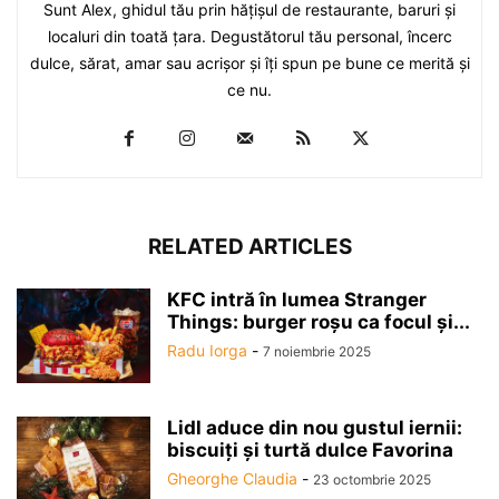
Sunt Alex, ghidul tău prin hăţişul de restaurante, baruri şi
localuri din toată ţara. Degustătorul tău personal, încerc
dulce, sărat, amar sau acrişor şi îţi spun pe bune ce merită şi
ce nu.
RELATED ARTICLES
KFC intră în lumea Stranger
Things: burger roșu ca focul și...
Radu Iorga
-
7 noiembrie 2025
Lidl aduce din nou gustul iernii:
biscuiți și turtă dulce Favorina
Gheorghe Claudia
-
23 octombrie 2025