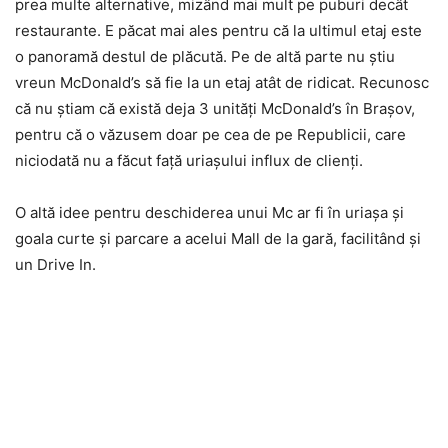
prea multe alternative, mizând mai mult pe puburi decât
restaurante. E păcat mai ales pentru că la ultimul etaj este
o panoramă destul de plăcută. Pe de altă parte nu ştiu
vreun McDonald’s să fie la un etaj atât de ridicat. Recunosc
că nu ştiam că există deja 3 unităţi McDonald’s în Braşov,
pentru că o văzusem doar pe cea de pe Republicii, care
niciodată nu a făcut faţă uriaşului influx de clienţi.
O altă idee pentru deschiderea unui Mc ar fi în uriaşa şi
goala curte şi parcare a acelui Mall de la gară, facilitând şi
un Drive In.