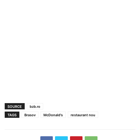
SOURCE
bzb.ro
TAGS
Brasov
McDonald's
restaurant nou