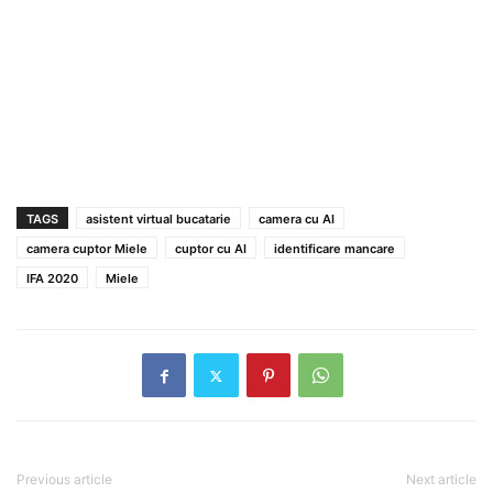
TAGS
asistent virtual bucatarie
camera cu AI
camera cuptor Miele
cuptor cu AI
identificare mancare
IFA 2020
Miele
Previous article
Next article