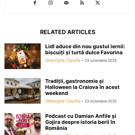
RELATED ARTICLES
Lidl aduce din nou gustul iernii:
biscuiți și turtă dulce Favorina
Gheorghe Claudia
-
23 octombrie 2025
Tradiții, gastronomie și
Halloween la Craiova în acest
weekend
Gheorghe Claudia
-
23 octombrie 2025
Podcast cu Damian Anfile și
Gojira despre istoria berii în
România