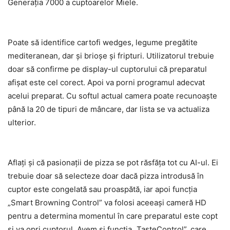
Generaţia 7000 a cuptoarelor Miele.
Poate să identifice cartofi wedges, legume pregătite
mediteranean, dar şi brioşe şi fripturi. Utilizatorul trebuie
doar să confirme pe display-ul cuptorului că preparatul
afişat este cel corect. Apoi va porni programul adecvat
acelui preparat. Cu softul actual camera poate recunoaşte
până la 20 de tipuri de mâncare, dar lista se va actualiza
ulterior.
Aflaţi şi că pasionaţii de pizza se pot răsfăţa tot cu AI-ul. Ei
trebuie doar să selecteze doar dacă pizza introdusă în
cuptor este congelată sau proaspătă, iar apoi funcţia
„Smart Browning Control” va folosi aceeaşi cameră HD
pentru a determina momentul în care preparatul este copt
şi va opri cuptorul. Avem şi funcţia „TasteControl”, care