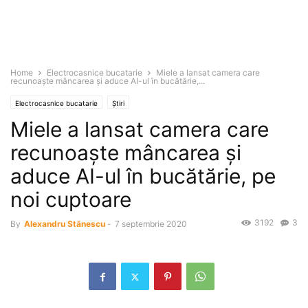
Home
Electrocasnice bucatarie
Miele a lansat camera care
recunoaşte mâncarea şi aduce AI-ul în bucătărie,...
Electrocasnice bucatarie
Știri
Miele a lansat camera care
recunoaşte mâncarea şi
aduce AI-ul în bucătărie, pe
noi cuptoare
3192
3
By
Alexandru Stănescu
-
7 septembrie 2020