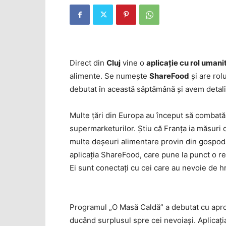
Direct din
Cluj
vine o
aplicaţie cu rol umani
alimente. Se numeşte
ShareFood
şi are rol
debutat în această săptămână şi avem detalii
Multe ţări din Europa au început să combată r
supermarketurilor. Ştiu că Franţa ia măsuri d
multe deşeuri alimentare provin din gospoda
aplicaţia ShareFood, care pune la punct o re
Ei sunt conectaţi cu cei care au nevoie de h
Programul „O Masă Caldă” a debutat cu aprox
ducând surplusul spre cei nevoiaşi. Aplicaţi