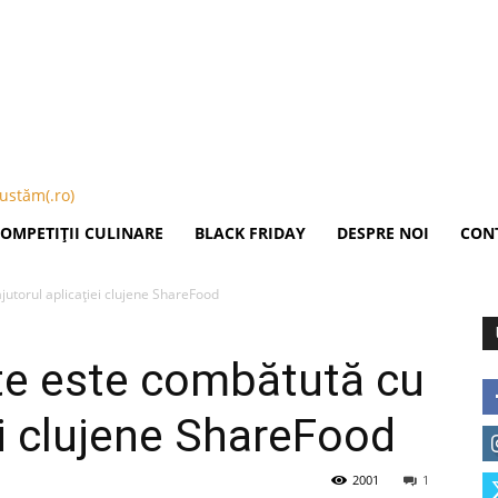
Publicitate
OMPETIȚII CULINARE
BLACK FRIDAY
DESPRE NOI
CON
jutorul aplicaţiei clujene ShareFood
te este combătută cu
ei clujene ShareFood
2001
1