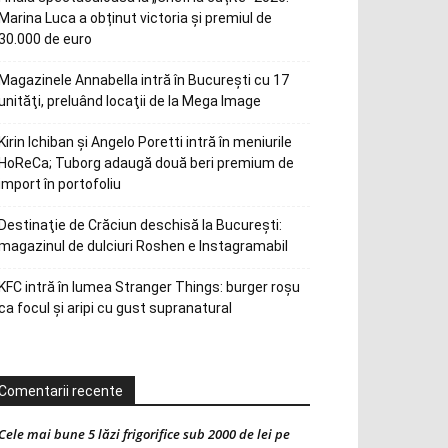
Marina Luca a obținut victoria și premiul de
30.000 de euro
Magazinele Annabella intră în Bucureşti cu 17
unităţi, preluând locaţii de la Mega Image
Kirin Ichiban și Angelo Poretti intră în meniurile
HoReCa; Tuborg adaugă două beri premium de
import în portofoliu
Destinaţie de Crăciun deschisă la Bucureşti:
magazinul de dulciuri Roshen e Instagramabil
KFC intră în lumea Stranger Things: burger roșu
ca focul și aripi cu gust supranatural
Comentarii recente
Cele mai bune 5 lăzi frigorifice sub 2000 de lei pe