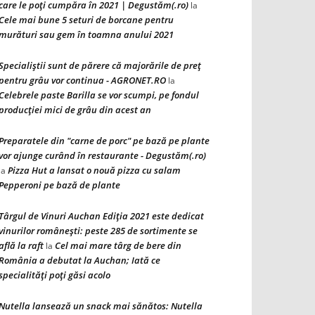
care le poți cumpăra în 2021 | Degustăm(.ro)
la
Cele mai bune 5 seturi de borcane pentru
murături sau gem în toamna anului 2021
Specialiștii sunt de părere că majorările de preț
pentru grâu vor continua - AGRONET.RO
la
Celebrele paste Barilla se vor scumpi, pe fondul
producției mici de grâu din acest an
Preparatele din "carne de porc" pe bază pe plante
vor ajunge curând în restaurante - Degustăm(.ro)
Pizza Hut a lansat o nouă pizza cu salam
la
Pepperoni pe bază de plante
Târgul de Vinuri Auchan Ediţia 2021 este dedicat
vinurilor româneşti: peste 285 de sortimente se
află la raft
Cel mai mare târg de bere din
la
România a debutat la Auchan; Iată ce
specialităţi poţi găsi acolo
Nutella lansează un snack mai sănătos: Nutella