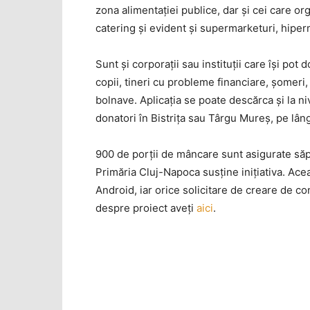
zona alimentaţiei publice, dar şi cei care o
catering şi evident şi supermarketuri, hiperm
Sunt şi corporaţii sau instituţii care îşi p
copii, tineri cu probleme financiare, şomeri
bolnave. Aplicaţia se poate descărca şi la ni
donatori în Bistriţa sau Târgu Mureş, pe lâng
900 de porţii de mâncare sunt asigurate săp
Primăria Cluj-Napoca susţine iniţiativa. Acea
Android, iar orice solicitare de creare de co
despre proiect aveţi
aici
.