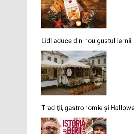
Lidl aduce din nou gustul iernii:
Tradiții, gastronomie și Hallo