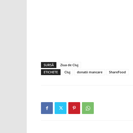
SURSĂ
Ziua de Cluj
ETICHETE
Cluj
donatii mancare
ShareFood