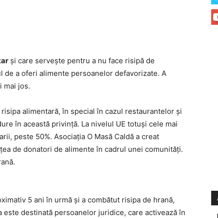
tar
şi care serveşte pentru a nu face risipă de
ul de a oferi alimente persoanelor defavorizate. A
 mai jos.
isipa alimentară, în special în cazul restaurantelor şi
ure în această privinţă. La nivelul UE totuşi cele mai
rii, peste 50%. Asociaţia O Masă Caldă a creat
ţea de donatori de alimente în cadrul unei comunităţi.
rană.
imativ 5 ani în urmă şi a combătut risipa de hrană,
a este destinată persoanelor juridice, care activează în