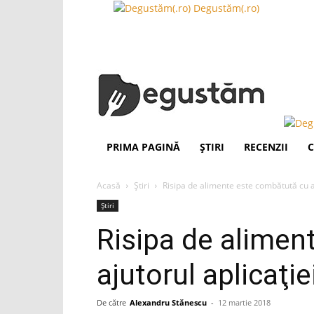
Degustăm(.ro)
PRIMA PAGINĂ
ȘTIRI
RECENZII
C
Acasă
Știri
Risipa de alimente este combătută cu a
Știri
Risipa de alimen
ajutorul aplicaţi
De către
Alexandru Stănescu
-
12 martie 2018