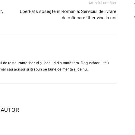
Articolul următor
”,
UberEats soseşte în România; Serviciul de livrare
de mâncare Uber vine la noi
ul de restaurante, baruri şi localuri din toată ţara. Degustătorul tău
mar sau acrişor şi îţi spun pe bune ce merită şi ce nu.
I AUTOR