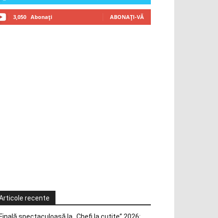
3,050
Abonați
ABONAȚI-VĂ
Articole recente
Finală spectaculoasă la „Chefi la cuțite” 2026: