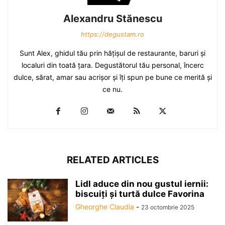
Alexandru Stănescu
https://degustam.ro
Sunt Alex, ghidul tău prin hăţişul de restaurante, baruri şi
localuri din toată ţara. Degustătorul tău personal, încerc
dulce, sărat, amar sau acrişor şi îţi spun pe bune ce merită şi
ce nu.
RELATED ARTICLES
Lidl aduce din nou gustul iernii:
biscuiți și turtă dulce Favorina
Gheorghe Claudia
-
23 octombrie 2025