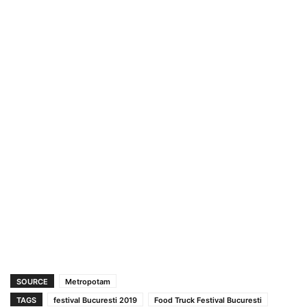
SOURCE
Metropotam
TAGS
festival Bucuresti 2019
Food Truck Festival Bucuresti