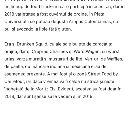
un lineup de food truck-uri care participă în acest an, dar în
2018 varietatea a fost cuvântul de ordine. În Piaţa
Universităţii se puteau degusta Arepas Colombianas, cu
pui şi avocado la lipie fără gluten.
Era şi Drunken Squid, cu ale sale bulete de caracatiţa
prăjită, dar şi Crepres Charmes şi WurstWagen, cu wurst
uriaş, varza murată şi muştaruri de fiţe. Van-uri de Waffles,
de paella, de mâncare indiană şi mexicană erau de
asemenea prezente. A mai fost şi o zonă Street Food by
Carrefour, iar dacă vremea va fi caldă nu strică şi nişte
îngheţată de la Moritz Eis. Evident, acestea au fost doar în
2018, dar sunt şanse să le vedem şi în 2019.