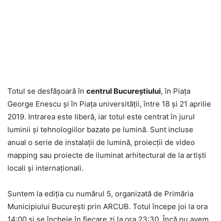
Totul se desfăşoară în
centrul Bucureştiului
, în Piaţa
George Enescu şi în Piaţa universităţii, între 18 şi 21 aprilie
2019. Intrarea este liberă, iar totul este centrat în jurul
luminii şi tehnologiilor bazate pe lumină. Sunt incluse
anual o serie de instalaţii de lumină, proiecţii de video
mapping sau proiecte de iluminat arhitectural de la artişti
locali şi internaţionali.
Suntem la ediţia cu numărul 5, organizată de Primăria
Municipiului Bucureşti prin ARCUB. Totul începe joi la ora
14:00 şi se încheie în fiecare zi la ora 23:30. Încă nu avem