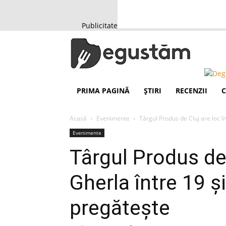
Publicitate
PRIMA PAGINĂ
ȘTIRI
RECENZII
C
Acasă
Evenimente
Târgul Produs de Cluj are loc în
Evenimente
Târgul Produs de 
Gherla între 19 şi
pregăteşte