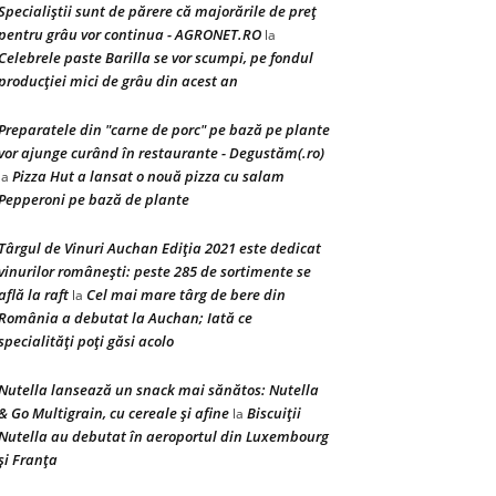
Specialiștii sunt de părere că majorările de preț
pentru grâu vor continua - AGRONET.RO
la
Celebrele paste Barilla se vor scumpi, pe fondul
producției mici de grâu din acest an
Preparatele din "carne de porc" pe bază pe plante
vor ajunge curând în restaurante - Degustăm(.ro)
Pizza Hut a lansat o nouă pizza cu salam
la
Pepperoni pe bază de plante
Târgul de Vinuri Auchan Ediţia 2021 este dedicat
vinurilor româneşti: peste 285 de sortimente se
află la raft
Cel mai mare târg de bere din
la
România a debutat la Auchan; Iată ce
specialităţi poţi găsi acolo
Nutella lansează un snack mai sănătos: Nutella
& Go Multigrain, cu cereale şi afine
Biscuiţii
la
Nutella au debutat în aeroportul din Luxembourg
şi Franţa