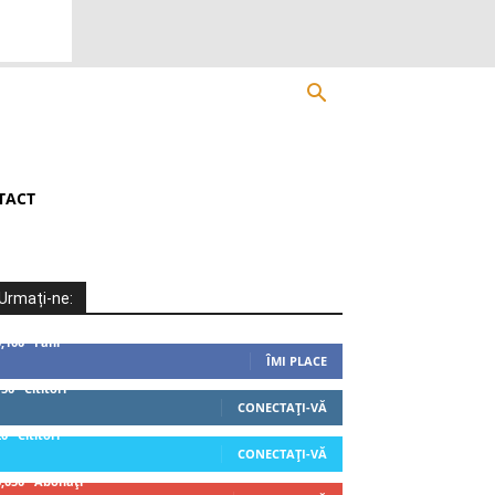
TACT
Urmați-ne:
5,100
Fani
ÎMI PLACE
750
Cititori
CONECTAȚI-VĂ
20
Cititori
CONECTAȚI-VĂ
3,050
Abonați