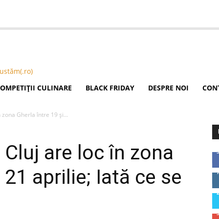
OMPETIȚII CULINARE
BLACK FRIDAY
DESPRE NOI
CON
 zona Gherla între 19 şi...
Cluj are loc în zona
 21 aprilie; Iată ce se