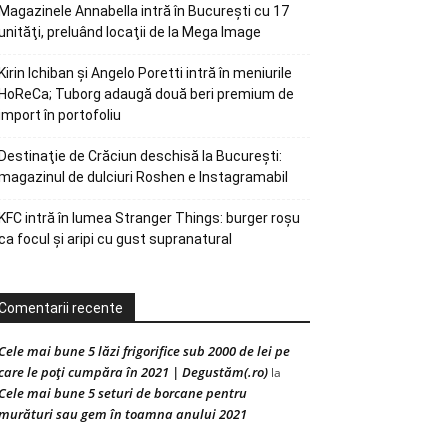
Magazinele Annabella intră în Bucureşti cu 17
unităţi, preluând locaţii de la Mega Image
Kirin Ichiban și Angelo Poretti intră în meniurile
HoReCa; Tuborg adaugă două beri premium de
import în portofoliu
Destinaţie de Crăciun deschisă la Bucureşti:
magazinul de dulciuri Roshen e Instagramabil
KFC intră în lumea Stranger Things: burger roșu
ca focul și aripi cu gust supranatural
Comentarii recente
Cele mai bune 5 lăzi frigorifice sub 2000 de lei pe
care le poți cumpăra în 2021 | Degustăm(.ro)
la
Cele mai bune 5 seturi de borcane pentru
murături sau gem în toamna anului 2021