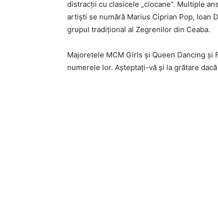
distracţii cu clasicele „ciocane”. Multiple an
artişti se numără Marius Ciprian Pop, Ioan D
grupul tradiţional al Zegrenilor din Ceaba.
Majoretele MCM Girls şi Queen Dancing şi F
numerele lor. Aşteptaţi-vă şi la grătare dacă