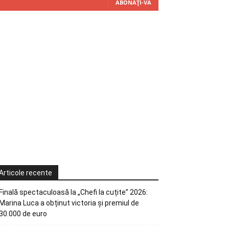
ABONAȚI-VĂ
Articole recente
Finală spectaculoasă la „Chefi la cuțite” 2026:
Marina Luca a obținut victoria și premiul de
30.000 de euro