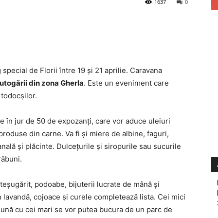
1637
0
special de Florii între 19 şi 21 aprilie. Caravana
utogării din zona Gherla
. Este un eveniment care
rtodocşilor.
e în jur de 50 de expozanţi, care vor aduce uleiuri
produse din carne. Va fi şi miere de albine, faguri,
anală şi plăcinte. Dulceţurile şi siropurile sau sucurile
răbuni.
eşteşugărit, podoabe, bijuterii lucrate de mână şi
 lavandă, cojoace şi curele completează lista. Cei mici
eună cu cei mari se vor putea bucura de un parc de