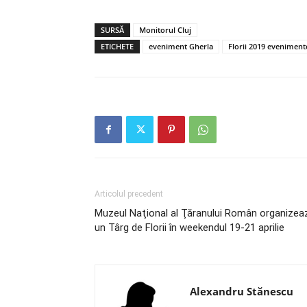
SURSĂ
Monitorul Cluj
ETICHETE
eveniment Gherla
Florii 2019 eveniment
Articolul precedent
Muzeul Naţional al Ţăranului Român organizea
un Târg de Florii în weekendul 19-21 aprilie
Alexandru Stănescu