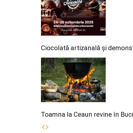
Ciocolată artizanală și demonst
Toamna la Ceaun revine în Bucur