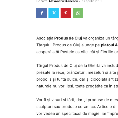
De către
Alexandru Stănescu
-
17 aprilie 2019
Asociaţia
Produs de Cluj
va organiza un târg 
Târgului Produs de Cluj ajunge pe
platoul A
acoperă atât Paştele catolic, cât şi Floriile o
Târgul Produs de Cluj de la Gherla va includ
presate la rece, brânzeturi, mezeluri şi alte 
propolis şi turtă dulce, dar şi ciocolată artiz
naturale nu vor lipsi, toate pregătite ca în st
Vor fi şi vinuri şi tării, dar şi produse de m
sculpturi sau produse ceramice. Articole din
vor vedea un specrtacol de magie, iar împr