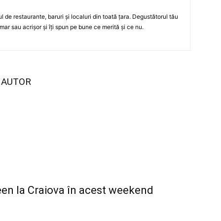
ul de restaurante, baruri şi localuri din toată ţara. Degustătorul tău
mar sau acrişor şi îţi spun pe bune ce merită şi ce nu.
I AUTOR
ween la Craiova în acest weekend