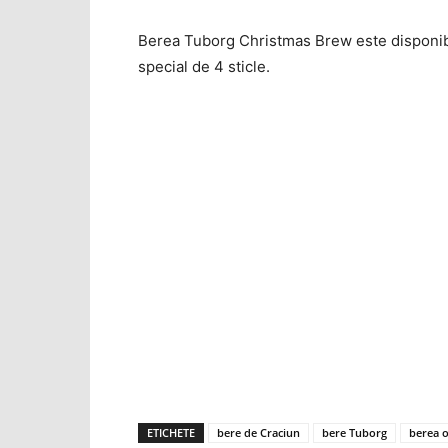
Berea Tuborg Christmas Brew este disponibilă 
special de 4 sticle.
ETICHETE
bere de Craciun
bere Tuborg
berea o