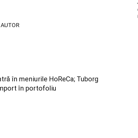
I AUTOR
 intră în meniurile HoReCa; Tuborg
port în portofoliu