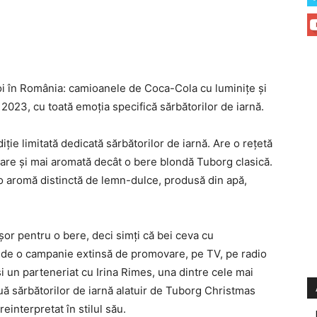
noi în România: camioanele de Coca-Cola cu luminiţe şi
 2023, cu toată emoţia specifică sărbătorilor de iarnă.
ie limitată dedicată sărbătorilor de iarnă. Are o reţetă
tare şi mai aromată decât o bere blondă Tuborg clasică.
o aromă distinctă de lemn-dulce, produsă din apă,
şor pentru o bere, deci simţi că bei ceva cu
ă de o campanie extinsă de promovare, pe TV, pe radio
 şi un parteneriat cu Irina Rimes, una dintre cele mai
ouă sărbătorilor de iarnă alatuir de Tuborg Christmas
einterpretat în stilul său.