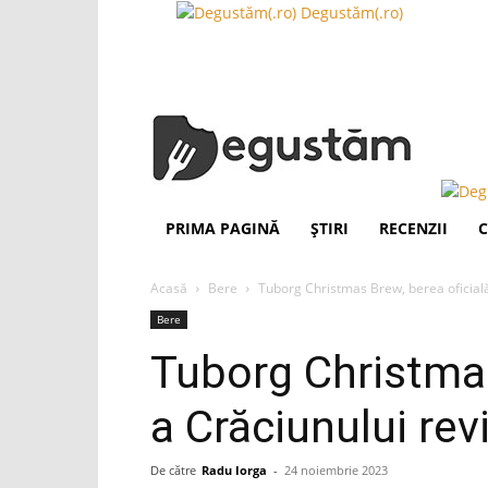
Degustăm(.ro)
PRIMA PAGINĂ
ȘTIRI
RECENZII
C
Acasă
Bere
Tuborg Christmas Brew, berea oficială
Bere
Tuborg Christmas
a Crăciunului re
De către
Radu Iorga
-
24 noiembrie 2023