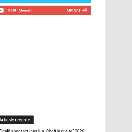
3,050
Abonați
ABONAȚI-VĂ
Articole recente
Finală spectaculoasă la „Chefi la cuțite” 2026: