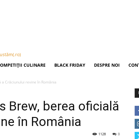
Publicitate
OMPETIȚII CULINARE
BLACK FRIDAY
DESPRE NOI
CON
 a Crăciunului revine în România
 Brew, berea oficială
vine în România
1128
0