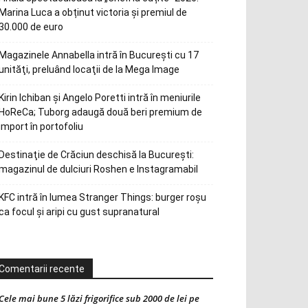
Marina Luca a obținut victoria și premiul de
30.000 de euro
Magazinele Annabella intră în Bucureşti cu 17
unităţi, preluând locaţii de la Mega Image
Kirin Ichiban și Angelo Poretti intră în meniurile
HoReCa; Tuborg adaugă două beri premium de
import în portofoliu
Destinaţie de Crăciun deschisă la Bucureşti:
magazinul de dulciuri Roshen e Instagramabil
KFC intră în lumea Stranger Things: burger roșu
ca focul și aripi cu gust supranatural
Comentarii recente
Cele mai bune 5 lăzi frigorifice sub 2000 de lei pe