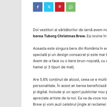
Doi vestitori ai sărbătorilor de iarnă avem 
berea Tuborg Christmas Brew.
Ea revine în
Aceasta este singura bere din România în ediţ
specială şi un design consacrat şi este mai 
Avem de-a face cu o bere brun-roşcată, cu 
hamei şi 3 tipuri de malţ.
Are 5.6% conţinut de alcool, ceea ce e multi
personalitate. În acest an berea beneficiaz
şi digital. Include şi un sport publicitar nou
apreciate artiste de la noi. Ea va da voce n
Brew şi vom auzi celebrul jingle al reclamei r