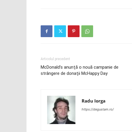
Articolul precedent
McDonald’s anunţă o nouă campanie de
strângere de donaţii McHappy Day
Radu Iorga
https://degustam.ro/