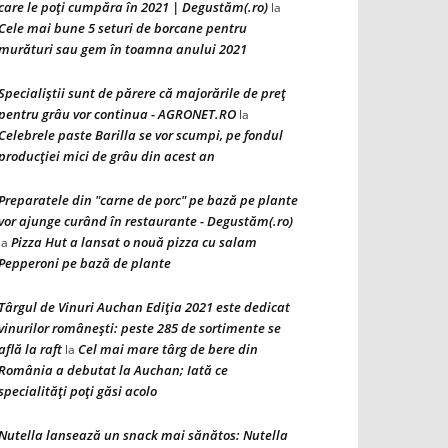
care le poți cumpăra în 2021 | Degustăm(.ro)
la
Cele mai bune 5 seturi de borcane pentru
murături sau gem în toamna anului 2021
Specialiștii sunt de părere că majorările de preț
pentru grâu vor continua - AGRONET.RO
la
Celebrele paste Barilla se vor scumpi, pe fondul
producției mici de grâu din acest an
Preparatele din "carne de porc" pe bază pe plante
vor ajunge curând în restaurante - Degustăm(.ro)
Pizza Hut a lansat o nouă pizza cu salam
la
Pepperoni pe bază de plante
Târgul de Vinuri Auchan Ediţia 2021 este dedicat
vinurilor româneşti: peste 285 de sortimente se
află la raft
Cel mai mare târg de bere din
la
România a debutat la Auchan; Iată ce
specialităţi poţi găsi acolo
Nutella lansează un snack mai sănătos: Nutella