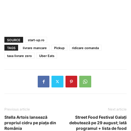
SOURCE
start-up.ro
TAGS
livrare mancare
Pickup
ridicare comanda
taxa livrare zero
Uber Eats
Previous article
Next article
Stella Artois lansează
Street Food Festival Galaţi
propriul cidru pe piaţa din
debutează pe 29 august; Iată
România
programul + lista de food