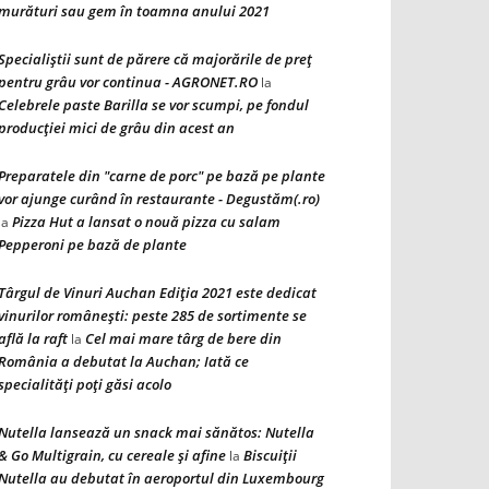
murături sau gem în toamna anului 2021
Specialiștii sunt de părere că majorările de preț
pentru grâu vor continua - AGRONET.RO
la
Celebrele paste Barilla se vor scumpi, pe fondul
producției mici de grâu din acest an
Preparatele din "carne de porc" pe bază pe plante
vor ajunge curând în restaurante - Degustăm(.ro)
Pizza Hut a lansat o nouă pizza cu salam
la
Pepperoni pe bază de plante
Târgul de Vinuri Auchan Ediţia 2021 este dedicat
vinurilor româneşti: peste 285 de sortimente se
află la raft
Cel mai mare târg de bere din
la
România a debutat la Auchan; Iată ce
specialităţi poţi găsi acolo
Nutella lansează un snack mai sănătos: Nutella
& Go Multigrain, cu cereale şi afine
Biscuiţii
la
Nutella au debutat în aeroportul din Luxembourg