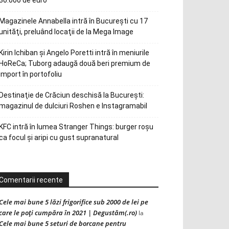
30.000 de euro
Magazinele Annabella intră în Bucureşti cu 17
unităţi, preluând locaţii de la Mega Image
Kirin Ichiban și Angelo Poretti intră în meniurile
HoReCa; Tuborg adaugă două beri premium de
import în portofoliu
Destinaţie de Crăciun deschisă la Bucureşti:
magazinul de dulciuri Roshen e Instagramabil
KFC intră în lumea Stranger Things: burger roșu
ca focul și aripi cu gust supranatural
Comentarii recente
Cele mai bune 5 lăzi frigorifice sub 2000 de lei pe
care le poți cumpăra în 2021 | Degustăm(.ro)
la
Cele mai bune 5 seturi de borcane pentru