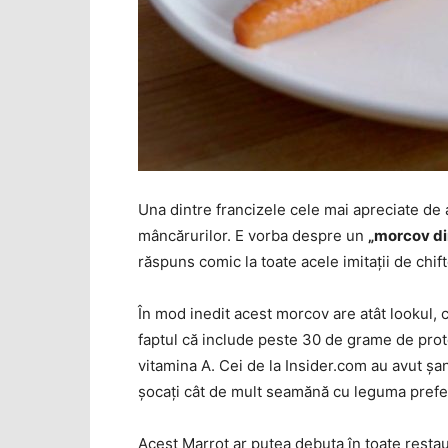
Una dintre francizele cele mai apreciate de
mâncărurilor. E vorba despre un
„morcov di
răspuns comic la toate acele imitaţii de chift
În mod inedit acest morcov are atât lookul, c
faptul că include peste 30 de grame de prot
vitamina A. Cei de la Insider.com au avut şan
şocaţi cât de mult seamănă cu leguma prefe
Acest Marrot ar putea debuta în toate restau