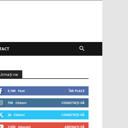
TACT
Urmați-ne:
5,100
Fani
ÎMI PLACE
750
Cititori
CONECTAȚI-VĂ
20
Cititori
CONECTAȚI-VĂ
3,050
Abonați
ABONAȚI-VĂ