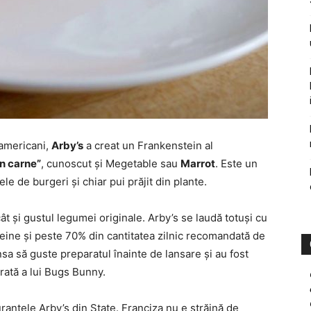
 americani,
Arby’s
a creat un Frankenstein al
n carne”
, cunoscut şi Megetable sau
Marrot
. Este un
ele de burgeri şi chiar pui prăjit din plante.
ât şi gustul legumei originale. Arby’s se laudă totuşi cu
eine şi peste 70% din cantitatea zilnic recomandată de
sa să guste preparatul înainte de lansare şi au fost
rată a lui Bugs Bunny.
rantele Arby’s din State. Franciza nu e străină de