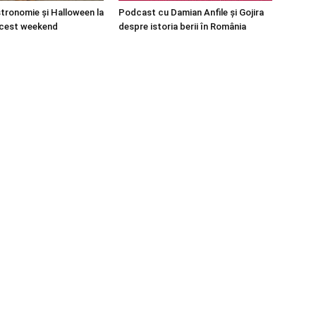
stronomie și Halloween la
Podcast cu Damian Anfile și Gojira
acest weekend
despre istoria berii în România