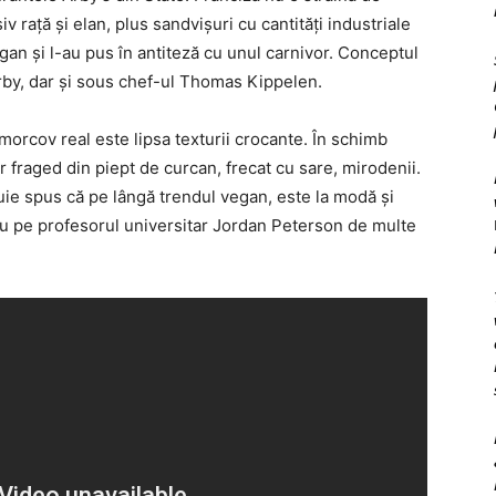
v raţă şi elan, plus sandvişuri cu cantităţi industriale
gan şi l-au pus în antiteză cu unul carnivor. Conceptul
Arby, dar şi sous chef-ul Thomas Kippelen.
morcov real este lipsa texturii crocante. În schimb
r fraged din piept de curcan, frecat cu sare, mirodenii.
uie spus că pe lângă trendul vegan, este la modă şi
lu pe profesorul universitar Jordan Peterson de multe