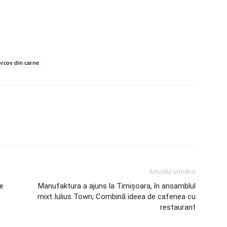
rcov din carne
Articolul următor
pe
Manufaktura a ajuns la Timişoara, în ansamblul
mixt Iulius Town; Combină ideea de cafenea cu
restaurant