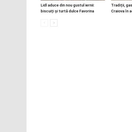
Lidl aduce din nou gustul iernii:
Tradiții, ga
biscuiți și turtă dulce Favorina
Craiova în 