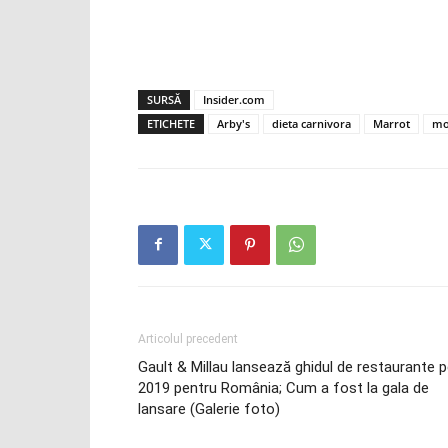
SURSĂ
Insider.com
ETICHETE
Arby's
dieta carnivora
Marrot
mo
Articolul precedent
Gault & Millau lansează ghidul de restaurante 
2019 pentru România; Cum a fost la gala de
lansare (Galerie foto)