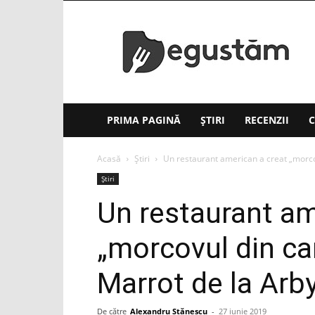
Degustăm(.ro)
PRIMA PAGINĂ
ȘTIRI
RECENZII
C
Acasă
Știri
Un restaurant american a creat „morcov
Știri
Un restaurant am
„morcovul din ca
Marrot de la Arby
De către
Alexandru Stănescu
-
27 iunie 2019