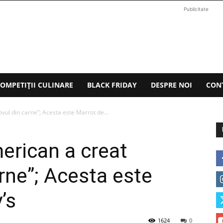
Publicitate
OMPETIȚII CULINARE
BLACK FRIDAY
DESPRE NOI
CON
ul din carne”; Acesta este Marrot de...
erican a creat
rne”; Acesta este
’s
1624
0