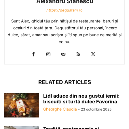
Alexandru Stănescu
https://degustam.ro
Sunt Alex, ghidul tău prin hăţişul de restaurante, baruri şi
localuri din toată ţara. Degustătorul tău personal, încerc
dulce, sărat, amar sau acrişor şi îţi spun pe bune ce merită şi
ce nu.
RELATED ARTICLES
Lidl aduce din nou gustul iernii:
biscuiți și turtă dulce Favorina
Gheorghe Claudia
-
23 octombrie 2025