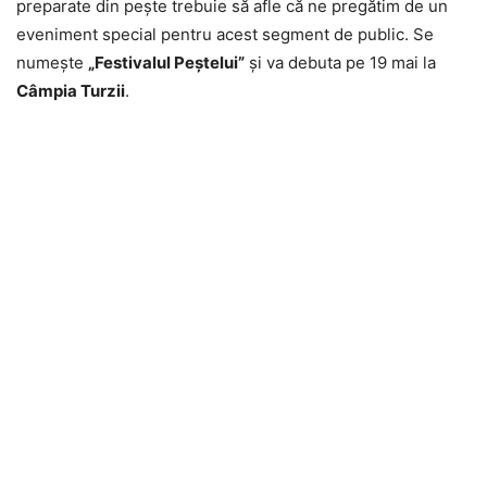
preparate din peşte trebuie să afle că ne pregătim de un
eveniment special pentru acest segment de public. Se
numeşte
„Festivalul Peştelui”
şi va debuta pe 19 mai la
Câmpia Turzii
.