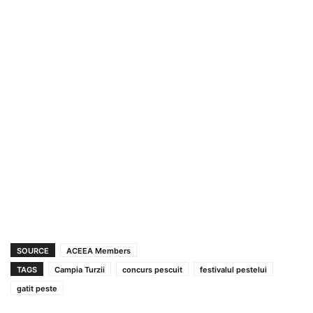
SOURCE
ACEEA Members
TAGS
Campia Turzii
concurs pescuit
festivalul pestelui
gatit peste