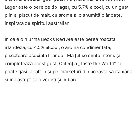
Lager este o bere de tip lager, cu 5.7% alcool, cu un gust
plin şi plăcut de malţ, cu arome şi o anumită blândeţe,
inspirată de spiritul australian.
În cele din urmă Beck’s Red Ale este berea roşcată
irlandeză, cu 4.5% alcool, o aromă condimentată,
pişcătoare asociată Irlandei. Malţul se simte intens şi
completează acest gust. Colecţia „Taste the World” se
poate găsi la raft în supermarketuri din această săptămână
şi mă aştept să o vedeţi şi în baruri.