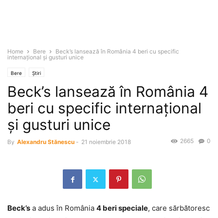
Home
Bere
Beck’s lansează în România 4 beri cu specific
internaţional şi gusturi unice
Bere
Știri
Beck’s lansează în România 4
beri cu specific internaţional
şi gusturi unice
2665
0
By
Alexandru Stănescu
-
21 noiembrie 2018
Beck’s
a adus în România
4 beri speciale
, care sărbătoresc