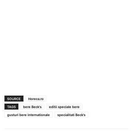
SOURCE
Horeca.ro
TAGS
bere Beck's
editii speciale bere
gusturi bere internationale
specialitati Beck's