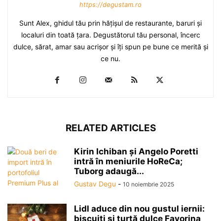
https://degustam.ro
Sunt Alex, ghidul tău prin hăţişul de restaurante, baruri şi
localuri din toată ţara. Degustătorul tău personal, încerc
dulce, sărat, amar sau acrişor şi îţi spun pe bune ce merită şi
ce nu.
RELATED ARTICLES
Kirin Ichiban și Angelo Poretti
intră în meniurile HoReCa;
Tuborg adaugă...
Gustav Degu
-
10 noiembrie 2025
Lidl aduce din nou gustul iernii:
biscuiți și turtă dulce Favorina