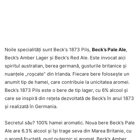
Noile specialităţi sunt Beck‘s 1873 Pils,
Beck’s Pale Ale
,
Beck’s Amber Lager şi Beck‘s Red Ale. Este invocat aici
spiritul australian, berea germană, gusturile britanice şi
nuanţele „roşcate” din Irlanda. Fiecare bere foloseşte un
anumit tip de hamei, care contribuie la unicitatea aromei.
Beck’s 1873 Pils este o bere de tip lager, cu 6% alcool şi
care se inspiră din reţeta dezvoltată de Beck’s în anul 1873
şi realizată în Germania.
Secretul său? 100% hamei aromatic. Noua bere Beck’s Pale
Ale are 6.3% alcool şi îşi trage seva din Marea Britanie, cu
o aromă fructată, gust puternic şi aromat. Beck’s Amber