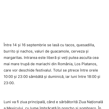
Între 14 şi 16 septembrie se lasă cu tacos, quesadilla,
burrito şi nachos, valuri de guacamole, cerveza şi
margaritas. Intrarea este liberă şi veţi putea asculta cea
mai mare trupă de mariachi din România, Los Platanos,
care vor deschide festivalul. Totul se ptrece între orele
10:00 şi 23:00 sâmbătă şi duminică, iar luni între 18:00 şi
23:00.
Luni va fi ziua principală, când e sărbătorită Ziua Naţională
a Mexicului, cu lume îmbrăcată în poncho şi sombrero. În