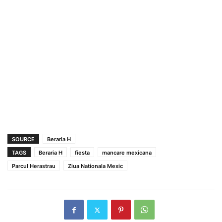
SOURCE
Beraria H
TAGS
Beraria H
fiesta
mancare mexicana
Parcul Herastrau
Ziua Nationala Mexic