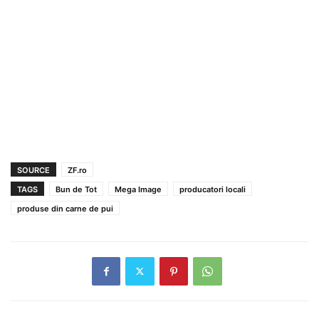
SOURCE
ZF.ro
TAGS
Bun de Tot
Mega Image
producatori locali
produse din carne de pui