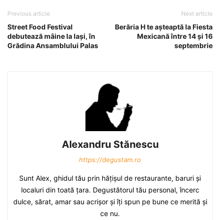
Previous article
Next article
Street Food Festival
Berăria H te aşteaptă la Fiesta
debutează mâine la Iaşi, în
Mexicană între 14 şi 16
Grădina Ansamblului Palas
septembrie
Alexandru Stănescu
https://degustam.ro
Sunt Alex, ghidul tău prin hăţişul de restaurante, baruri şi
localuri din toată ţara. Degustătorul tău personal, încerc
dulce, sărat, amar sau acrişor şi îţi spun pe bune ce merită şi
ce nu.