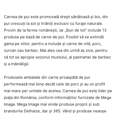
Carnea de pui este promovată drept sănătoasă şi bio, din
pui crescuţi la sol şi hrăniţi exclusiv cu furaje naturale.
Provin de la ferme româneşti, iar „Bun de tot” include 13
produse pe bază de carne de pui. Posibil să se extindă
gama pe viitor, pentru a include şi carne de vită, porc,
curcan sau berbec. Mai ales cea din urmă aş zice, pentru
că tot se apropie sezonul mustului, al pastramei de berbec
şi a mămăligii.
Produsele ambalate din carne proaspătă de pui
performează mai bine decât cele de porc şi au un profit
mai mare per unitate de acelea. Carnea de pui este lider pe
piaţa din România, conform informaţiilor furnizate de Mega
Image. Mega Image mai vinde produse proprii şi sub
brandurile Delhaize, dar şi 365. Vând şi produse neaoşe