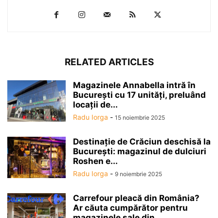
RELATED ARTICLES
Magazinele Annabella intră în
Bucureşti cu 17 unităţi, preluând
locaţii de...
Radu Iorga
-
15 noiembrie 2025
Destinaţie de Crăciun deschisă la
Bucureşti: magazinul de dulciuri
Roshen e...
Radu Iorga
-
9 noiembrie 2025
Carrefour pleacă din România?
Ar căuta cumpărător pentru
magazinele sale din...