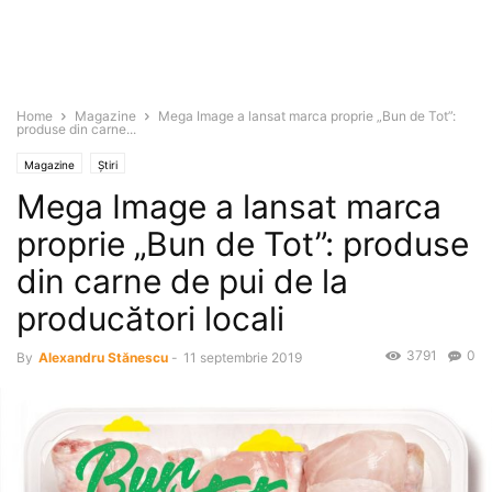
Home
Magazine
Mega Image a lansat marca proprie „Bun de Tot”:
produse din carne...
Magazine
Știri
Mega Image a lansat marca
proprie „Bun de Tot”: produse
din carne de pui de la
producători locali
3791
0
By
Alexandru Stănescu
-
11 septembrie 2019