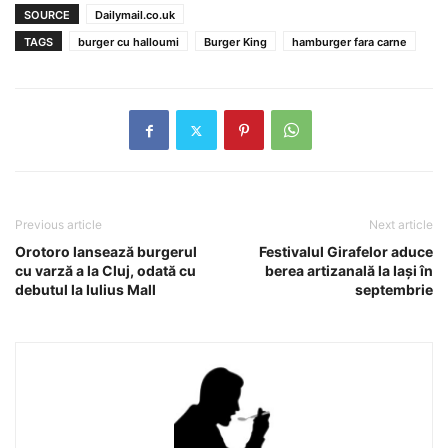
SOURCE
Dailymail.co.uk
TAGS
burger cu halloumi
Burger King
hamburger fara carne
Previous article
Next article
Orotoro lansează burgerul
Festivalul Girafelor aduce
cu varză a la Cluj, odată cu
berea artizanală la Iaşi în
debutul la Iulius Mall
septembrie