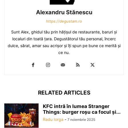
Alexandru Stănescu
https://degustam.ro
Sunt Alex, ghidul tău prin hăţişul de restaurante, baruri şi
localuri din toată ţara. Degustătorul tău personal, încerc
dulce, sărat, amar sau acrişor şi îţi spun pe bune ce merită şi
ce nu.
RELATED ARTICLES
KFC intră în lumea Stranger
Things: burger roșu ca focul și...
Radu Iorga
-
7 noiembrie 2025