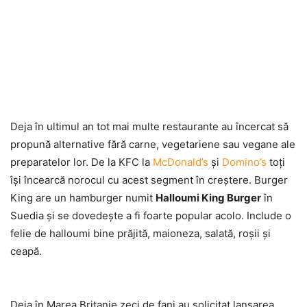
Deja în ultimul an tot mai multe restaurante au încercat să
propună alternative fără carne, vegetariene sau vegane ale
preparatelor lor. De la KFC la
McDonald’s
şi
Domino’s
toţi
îşi încearcă norocul cu acest segment în creştere. Burger
King are un hamburger numit
Halloumi King Burger
în
Suedia şi se dovedeşte a fi foarte popular acolo. Include o
felie de halloumi bine prăjită, maioneza, salată, roşii şi
ceapă.
Deja în Marea Britanie zeci de fani au solicitat lansarea