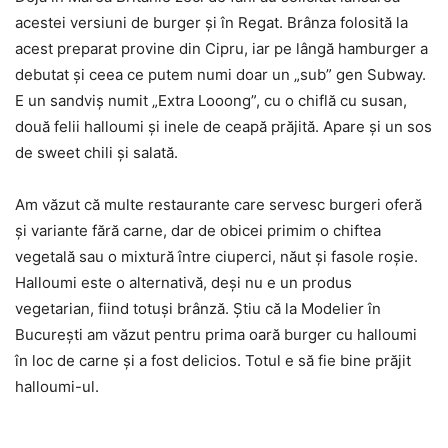
acestei versiuni de burger şi în Regat. Brânza folosită la
acest preparat provine din Cipru, iar pe lângă hamburger a
debutat şi ceea ce putem numi doar un „sub” gen Subway.
E un sandviş numit „Extra Looong”, cu o chiflă cu susan,
două felii halloumi şi inele de ceapă prăjită. Apare şi un sos
de sweet chili şi salată.
Am văzut că multe restaurante care servesc burgeri oferă
şi variante fără carne, dar de obicei primim o chiftea
vegetală sau o mixtură între ciuperci, năut şi fasole roşie.
Halloumi este o alternativă, deşi nu e un produs
vegetarian, fiind totuşi brânză. Ştiu că la Modelier în
Bucureşti am văzut pentru prima oară burger cu halloumi
în loc de carne şi a fost delicios. Totul e să fie bine prăjit
halloumi-ul.