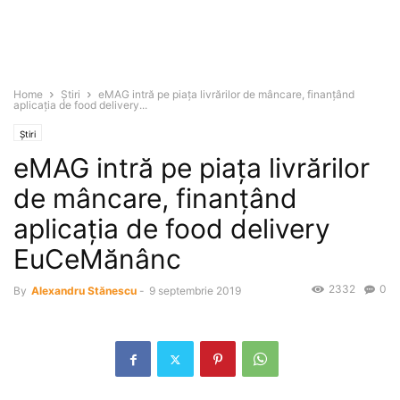
Home
Știri
eMAG intră pe piaţa livrărilor de mâncare, finanţând
aplicaţia de food delivery...
Știri
eMAG intră pe piaţa livrărilor
de mâncare, finanţând
aplicaţia de food delivery
EuCeMănânc
2332
0
By
Alexandru Stănescu
-
9 septembrie 2019