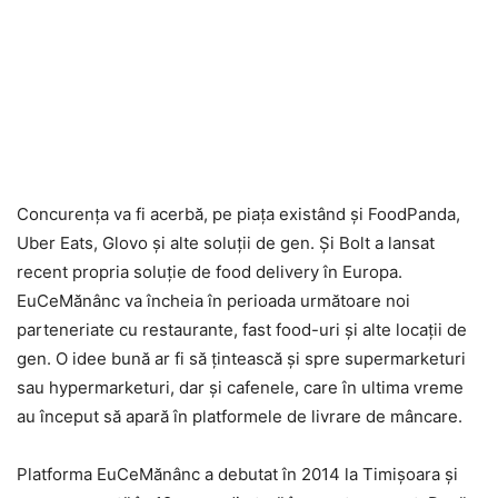
Concurenţa va fi acerbă, pe piaţa existând şi FoodPanda,
Uber Eats, Glovo şi alte soluţii de gen. Şi Bolt a lansat
recent propria soluţie de food delivery în Europa.
EuCeMănânc va încheia în perioada următoare noi
parteneriate cu restaurante, fast food-uri şi alte locaţii de
gen. O idee bună ar fi să ţintească şi spre supermarketuri
sau hypermarketuri, dar şi cafenele, care în ultima vreme
au început să apară în platformele de livrare de mâncare.
Platforma EuCeMănânc a debutat în 2014 la Timişoara şi