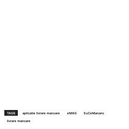
TAGS
aplicatie livrare mancare
eMAG
EuCeMananc
livrare mancare