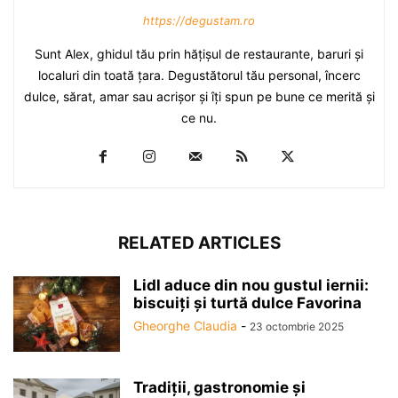
https://degustam.ro
Sunt Alex, ghidul tău prin hăţişul de restaurante, baruri şi
localuri din toată ţara. Degustătorul tău personal, încerc
dulce, sărat, amar sau acrişor şi îţi spun pe bune ce merită şi
ce nu.
RELATED ARTICLES
Lidl aduce din nou gustul iernii:
biscuiți și turtă dulce Favorina
Gheorghe Claudia
-
23 octombrie 2025
Tradiții, gastronomie și