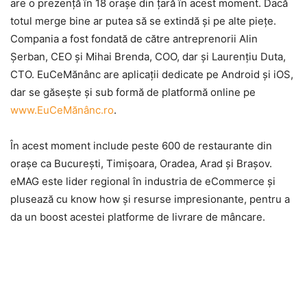
are o prezenţă în 18 oraşe din ţară în acest moment. Dacă
totul merge bine ar putea să se extindă şi pe alte pieţe.
Compania a fost fondată de către antreprenorii Alin
Şerban, CEO şi Mihai Brenda, COO, dar şi Laurenţiu Duta,
CTO. EuCeMănânc are aplicaţii dedicate pe Android şi iOS,
dar se găseşte şi sub formă de platformă online pe
www.EuCeMănânc.ro
.
În acest moment include peste 600 de restaurante din
oraşe ca Bucureşti, Timişoara, Oradea, Arad şi Braşov.
eMAG este lider regional în industria de eCommerce şi
plusează cu know how şi resurse impresionante, pentru a
da un boost acestei platforme de livrare de mâncare.