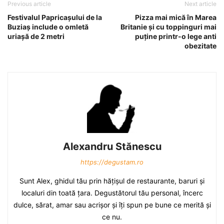
Previous article
Next article
Festivalul Papricaşului de la
Pizza mai mică în Marea
Buziaş include o omletă
Britanie şi cu toppinguri mai
uriaşă de 2 metri
puţine printr-o lege anti
obezitate
Alexandru Stănescu
https://degustam.ro
Sunt Alex, ghidul tău prin hăţişul de restaurante, baruri şi
localuri din toată ţara. Degustătorul tău personal, încerc
dulce, sărat, amar sau acrişor şi îţi spun pe bune ce merită şi
ce nu.