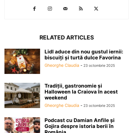
RELATED ARTICLES
Lidl aduce din nou gustul iernii:
biscuiți și turtă dulce Favorina
Gheorghe Claudia
-
23 octombrie 2025
Tradiții, gastronomie și
Halloween la Craiova în acest
weekend
Gheorghe Claudia
-
23 octombrie 2025
Podcast cu Damian Anfile și
Gojira despre istoria berii în
România