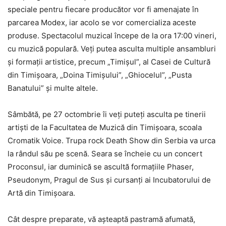
speciale pentru fiecare producător vor fi amenajate în
parcarea Modex, iar acolo se vor comercializa aceste
produse. Spectacolul muzical începe de la ora 17:00 vineri,
cu muzică populară. Veţi putea asculta multiple ansambluri
şi formaţii artistice, precum „Timişul”, al Casei de Cultură
din Timişoara, „Doina Timişului”, „Ghiocelul”, „Pusta
Banatului” şi multe altele.
Sâmbătă, pe 27 octombrie îi veţi puteţi asculta pe tinerii
artişti de la Facultatea de Muzică din Timişoara, scoala
Cromatik Voice. Trupa rock Death Show din Serbia va urca
la rândul său pe scenă. Seara se încheie cu un concert
Proconsul, iar duminică se ascultă formaţiile Phaser,
Pseudonym, Pragul de Sus şi cursanţi ai Incubatorului de
Artă din Timişoara.
Cât despre preparate, vă aşteaptă pastramă afumată,