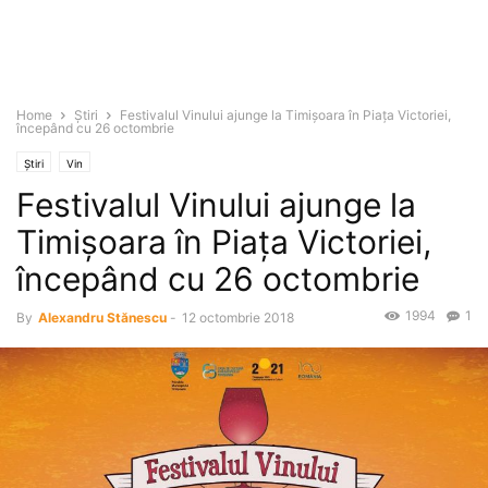
Home
Știri
Festivalul Vinului ajunge la Timişoara în Piaţa Victoriei,
începând cu 26 octombrie
Știri
Vin
Festivalul Vinului ajunge la
Timişoara în Piaţa Victoriei,
începând cu 26 octombrie
1994
1
By
Alexandru Stănescu
-
12 octombrie 2018