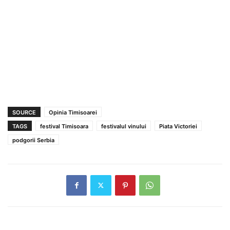
SOURCE
Opinia Timisoarei
TAGS
festival Timisoara
festivalul vinului
Piata Victoriei
podgorii Serbia