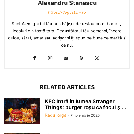
Alexandru Stănescu
https://degustam.ro
Sunt Alex, ghidul tău prin hăţişul de restaurante, baruri şi
localuri din toată ţara. Degustătorul tău personal, încerc
dulce, sărat, amar sau acrişor şi îţi spun pe bune ce merită şi
ce nu.
RELATED ARTICLES
KFC intră în lumea Stranger
Things: burger roșu ca focul și...
Radu Iorga
-
7 noiembrie 2025