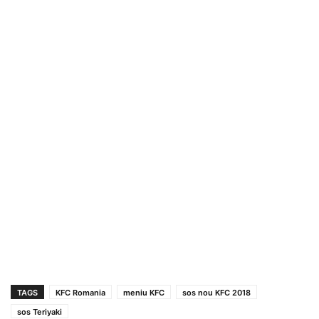
TAGS
KFC Romania
meniu KFC
sos nou KFC 2018
sos Teriyaki