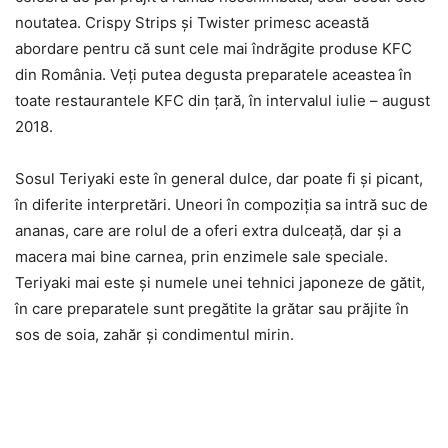
noutatea. Crispy Strips şi Twister primesc această
abordare pentru că sunt cele mai îndrăgite produse KFC
din România. Veţi putea degusta preparatele aceastea în
toate restaurantele KFC din ţară, în intervalul iulie – august
2018.
Sosul Teriyaki este în general dulce, dar poate fi şi picant,
în diferite interpretări. Uneori în compoziţia sa intră suc de
ananas, care are rolul de a oferi extra dulceaţă, dar şi a
macera mai bine carnea, prin enzimele sale speciale.
Teriyaki mai este şi numele unei tehnici japoneze de gătit,
în care preparatele sunt pregătite la grătar sau prăjite în
sos de soia, zahăr şi condimentul mirin.