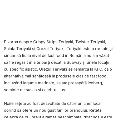
E vorba despre Crispy Strips Teriyaki, Twister Teriyaki,
Salata Teriyaki şi Orezul Teriyaki. Teriyaki este o raritate şi
sincer să fiu la nivel de fast food în România nu am văzut
să fie regăsit în alte părţi decât la Subway şi unele locaţii
cu specific asiatic. Orezul Teriyaki se remarcă la KFC, ca o
alternativă mai sănătoasă la produsele clasice fast food,
incluzând legume marinate, salata proaspătă iceberg,
seminţe de susan şi celebrul sos.
Noile reţete au fost dezvoltate de către un chef local,
dorind să ofere un nou gust fanilor brandului. Reţeta
celebră de pui prăjit a rămas neschimbată, doar sosul este