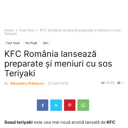
Home
Fast food
KFC România lansează preparate şi meniuri cu sos
Teriyaki
Fast food
Pui Prajit
Știri
KFC România lansează
preparate şi meniuri cu sos
Teriyaki
8138
1
By
Alexandru Stănescu
-
25 iulie 2018
Sosul teriyaki
este cea mai nouă aromă lansată de
KFC