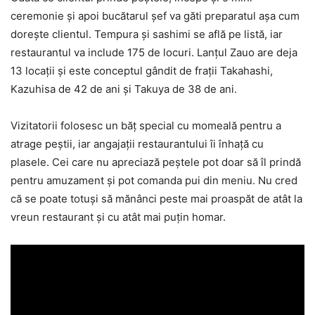
ceremonie şi apoi bucătarul şef va găti preparatul aşa cum
doreşte clientul. Tempura şi sashimi se află pe listă, iar
restaurantul va include 175 de locuri. Lanţul Zauo are deja
13 locaţii şi este conceptul gândit de fraţii Takahashi,
Kazuhisa de 42 de ani şi Takuya de 38 de ani.
Vizitatorii folosesc un băţ special cu momeală pentru a
atrage peştii, iar angajaţii restaurantului îi înhaţă cu
plasele. Cei care nu apreciază peştele pot doar să îl prindă
pentru amuzament şi pot comanda pui din meniu. Nu cred
că se poate totuşi să mănânci peste mai proaspăt de atât la
vreun restaurant şi cu atât mai puţin homar.