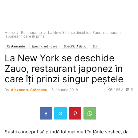
Home
Restaurante
La New York se deschide Zauo, restaurant
japonez în care îţi prinzi...
Restaurante
Specific mâncare
Specific Asiatic
Știri
La New York se deschide
Zauo, restaurant japonez în
care îţi prinzi singur peştele
1946
0
By
Alexandru Stănescu
-
5 ianuarie 2018
Sushi a început să prindă tot mai mult în ţările vestice, dar