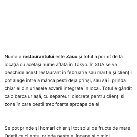
Numele
restaurantului
este
Zauo
şi totul a pornit de la
locaţia cu acelaşi nume aflată în Tokyo. În SUA se va
deschide acest restaurant în februarie sau martie şi clienţii
pot alege între a mânca peşti deja prinşi, sau să îi prindă
chiar ei din uriaşele acvarii integrate în local. Totul e gândit
ca o barcă uriaşă, cu separeuri discrete pentru clienţi şi
zone în care peştii trec foarte aproape de ei.
Se pot prinde şi homari chiar şi tot soiul de fructe de mare.
Odată ce clientul prinde peştele, începe şi o mini