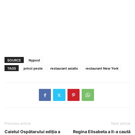
SOURCE
Nypost
TAGS
prinzi peste
restaurant asiatic
restaurant New York
Previous article
Next article
Caietul Ospătarului ediţia a
Regina Elisabeta a II-a caută