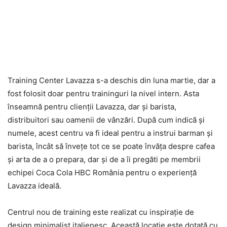
Training Center Lavazza s-a deschis din luna martie, dar a
fost folosit doar pentru traininguri la nivel intern. Asta
înseamnă pentru clienţii Lavazza, dar şi barista,
distribuitori sau oamenii de vânzări. După cum indică şi
numele, acest centru va fi ideal pentru a instrui barman şi
barista, încât să înveţe tot ce se poate învăţa despre cafea
şi arta de a o prepara, dar şi de a îi pregăti pe membrii
echipei Coca Cola HBC România pentru o experienţă
Lavazza ideală.
Centrul nou de training este realizat cu inspiraţie de
design minimalist italienesc. Această locaţie este dotată cu