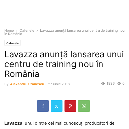
Home
Cafenele
Lavazza anunţă lansarea unui centru de training nou
în România
Cafenele
Lavazza anunţă lansarea unui
centru de training nou în
România
1836
0
By
Alexandru Stănescu
-
27 iunie 2018
Lavazza
, unul dintre cei mai cunoscuţi producători de