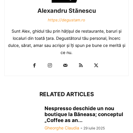
Alexandru Stănescu
https://degustam.ro
Sunt Alex, ghidul tău prin hăţişul de restaurante, baruri şi
localuri din toată ţara. Degustătorul tău personal, încerc
dulce, sărat, amar sau acrişor şi îţi spun pe bune ce merită şi
ce nu.
RELATED ARTICLES
Nespresso deschide un nou
boutique la Băneasa; conceptul
„Coffee as an...
Gheorghe Claudia
-
29 iulie 2025