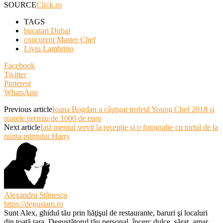
SOURCE
Click.ro
TAGS
bucatari Dubai
concurent Master Chef
Liviu Lambrino
Facebook
Twitter
Pinterest
WhatsApp
Previous article
Ioana Bogdan a câştigat trofeul Young Chef 2018 şi
marele premiu de 1000 de euro
Next article
Iată meniul servit la recepţie şi o fotografie cu tortul de la
nunta prinţului Harry
Alexandru Stănescu
https://degustam.ro
Sunt Alex, ghidul tău prin hăţişul de restaurante, baruri şi localuri
din toată ţara. Degustătorul tău personal, încerc dulce, sărat, amar