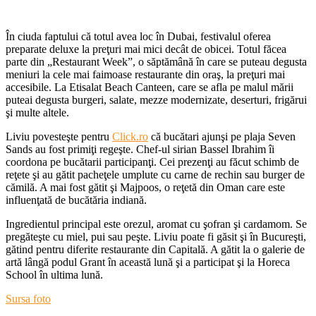
În ciuda faptului că totul avea loc în Dubai, festivalul oferea
preparate deluxe la preţuri mai mici decât de obicei. Totul făcea
parte din „Restaurant Week”, o săptămână în care se puteau degusta
meniuri la cele mai faimoase restaurante din oraş, la preţuri mai
accesibile. La Etisalat Beach Canteen, care se afla pe malul mării
puteai degusta burgeri, salate, mezze modernizate, deserturi, frigărui
şi multe altele.
Liviu povesteşte pentru
Click.ro
că bucătari ajunşi pe plaja Seven
Sands au fost primiţi regeşte. Chef-ul sirian Bassel Ibrahim îi
coordona pe bucătarii participanţi. Cei prezenţi au făcut schimb de
reţete şi au gătit pacheţele umplute cu carne de rechin sau burger de
cămilă. A mai fost gătit şi Majpoos, o reţetă din Oman care este
influenţată de bucătăria indiană.
Ingredientul principal este orezul, aromat cu şofran şi cardamom. Se
pregăteşte cu miel, pui sau peşte. Liviu poate fi găsit şi în Bucureşti,
gătind pentru diferite restaurante din Capitală. A gătit la o galerie de
artă lângă podul Grant în această lună şi a participat şi la Horeca
School în ultima lună.
Sursa foto