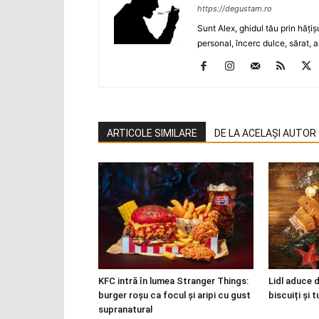
https://degustam.ro
Sunt Alex, ghidul tău prin hăţiş
personal, încerc dulce, sărat, a
ARTICOLE SIMILARE
DE LA ACELAȘI AUTOR
KFC intră în lumea Stranger Things:
Lidl aduce d
burger roșu ca focul și aripi cu gust
biscuiți și 
supranatural