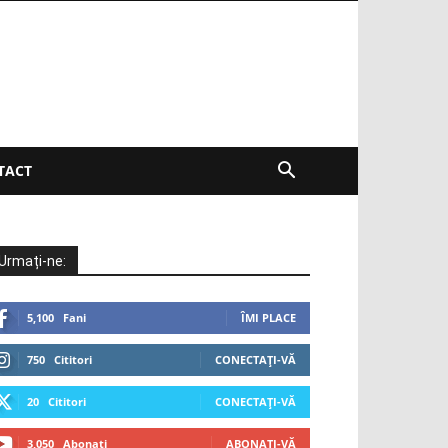
TACT
Urmați-ne:
5,100
Fani
ÎMI PLACE
750
Cititori
CONECTAȚI-VĂ
20
Cititori
CONECTAȚI-VĂ
3,050
Abonați
ABONAȚI-VĂ