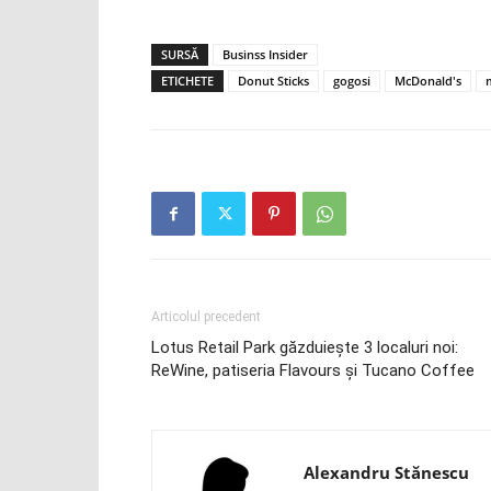
SURSĂ
Businss Insider
ETICHETE
Donut Sticks
gogosi
McDonald's
Articolul precedent
Lotus Retail Park găzduieşte 3 localuri noi:
ReWine, patiseria Flavours şi Tucano Coffee
Alexandru Stănescu