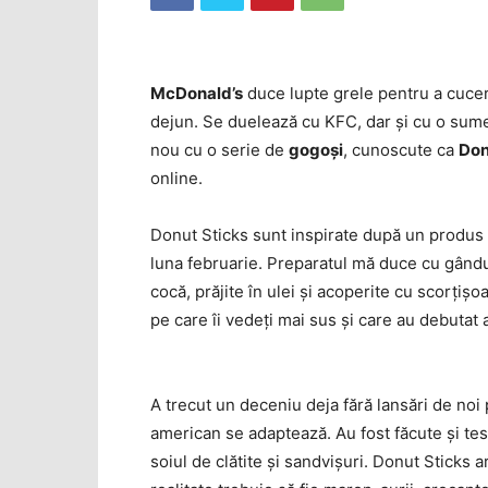
McDonald’s
duce lupte grele pentru a cucer
dejun. Se duelează cu KFC, dar şi cu o sume
nou cu o serie de
gogoşi
, cunoscute ca
Don
online.
Donut Sticks sunt inspirate după un produs 
luna februarie. Preparatul mă duce cu gându
cocă, prăjite în ulei şi acoperite cu scorţiş
pe care îi vedeţi mai sus şi care au debutat a
A trecut un deceniu deja fără lansări de noi
american se adaptează. Au fost făcute şi tes
soiul de clătite şi sandvişuri. Donut Sticks a