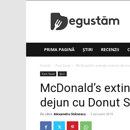
Degustăm(.ro)
PRIMA PAGINĂ
ȘTIRI
RECENZII
C
Acasă
Fast food
McDonald’s extinde meniul de mic
Fast food
Știri
McDonald’s exti
dejun cu Donut S
De către
Alexandru Stănescu
-
3 ianuarie 2019