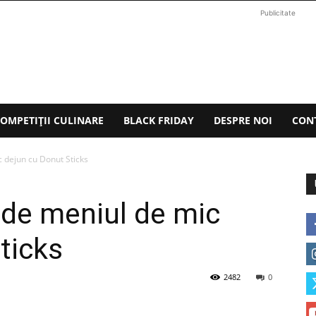
Publicitate
OMPETIȚII CULINARE
BLACK FRIDAY
DESPRE NOI
CON
 dejun cu Donut Sticks
nde meniul de mic
ticks
2482
0