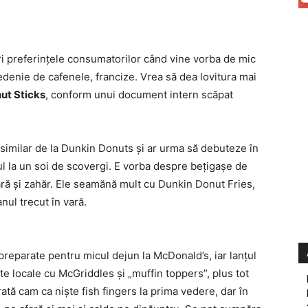
i preferinţele consumatorilor când vine vorba de mic
denie de cafenele, francize. Vrea să dea lovitura mai
ut Sticks
, conform unui document intern scăpat
similar de la Dunkin Donuts şi ar urma să debuteze în
l la un soi de scovergi. E vorba despre beţigaşe de
oară şi zahăr. Ele seamănă mult cu Dunkin Donut Fries,
nul trecut în vară.
 preparate pentru micul dejun la McDonald’s, iar lanţul
te locale cu McGriddles şi „muffin toppers”, plus tot
rată cam ca nişte fish fingers la prima vedere, dar în