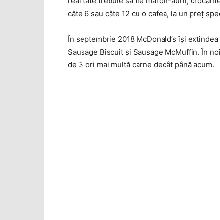
realitate trebuie să fie maron-aurii, crocan
câte 6 sau câte 12 cu o cafea, la un preţ spec
În septembrie 2018 McDonald’s îşi extindea m
Sausage Biscuit şi Sausage McMuffin. În noi
de 3 ori mai multă carne decât până acum.