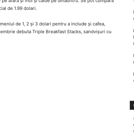
te pe afară şi moi şi calde pe dinăuntru. Se pot cumpăra
ial de 1.99 dolari.
eniul de 1, 2 şi 3 dolari pentru a include şi cafea,
embrie debuta Triple Breakfast Stacks, sandvişuri cu