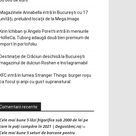
30.000 de euro
Magazinele Annabella intră în Bucureşti cu 17
unităţi, preluând locaţii de la Mega Image
Kirin Ichiban și Angelo Poretti intră în meniurile
HoReCa; Tuborg adaugă două beri premium de
import în portofoliu
Destinaţie de Crăciun deschisă la Bucureşti:
magazinul de dulciuri Roshen e Instagramabil
KFC intră în lumea Stranger Things: burger roșu
ca focul și aripi cu gust supranatural
Comentarii recente
Cele mai bune 5 lăzi frigorifice sub 2000 de lei pe
care le poți cumpăra în 2021 | Degustăm(.ro)
la
Cele mai bune 5 seturi de borcane pentru