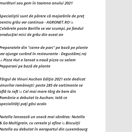
murături sau gem în toamna anului 2021
Specialiștii sunt de părere că majorările de preț
pentru grâu vor continua - AGRONET.RO
la
Celebrele paste Barilla se vor scumpi, pe fondul
producției mici de grâu din acest an
Preparatele din "carne de porc" pe bază pe plante
vor ajunge curând în restaurante - Degustăm(.ro)
Pizza Hut a lansat o nouă pizza cu salam
la
Pepperoni pe bază de plante
Târgul de Vinuri Auchan Ediţia 2021 este dedicat
vinurilor româneşti: peste 285 de sortimente se
află la raft
Cel mai mare târg de bere din
la
România a debutat la Auchan; Iată ce
specialităţi poţi găsi acolo
Nutella lansează un snack mai sănătos: Nutella
& Go Multigrain, cu cereale şi afine
Biscuiţii
la
Nutella au debutat în aeroportul din Luxembourg