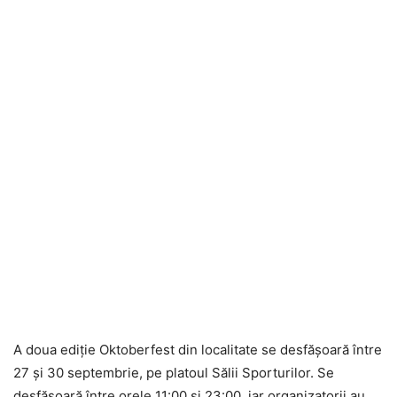
A doua ediţie Oktoberfest din localitate se desfăşoară între
27 şi 30 septembrie, pe platoul Sălii Sporturilor. Se
desfăşoară între orele 11:00 şi 23:00, iar organizatorii au