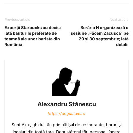
Previous article
Next article
Experţii Starbucks au decis:
Berăria H organizează o
iată băuturile preferate de
sesiune „Făcem Zacuscă” pe
toamnă ale unor barista din
29 şi 30 septembrie; Iată
România
detalii
Alexandru Stănescu
https://degustam.ro
Sunt Alex, ghidul tău prin hăţişul de restaurante, baruri şi
localuri din toată ţara. Degustătorul tău personal, încerc