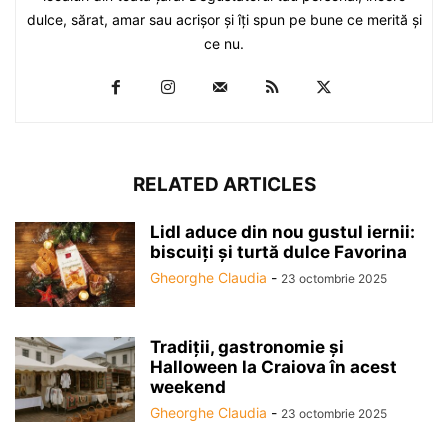
dulce, sărat, amar sau acrişor şi îţi spun pe bune ce merită şi
ce nu.
RELATED ARTICLES
Lidl aduce din nou gustul iernii:
biscuiți și turtă dulce Favorina
Gheorghe Claudia
-
23 octombrie 2025
Tradiții, gastronomie și
Halloween la Craiova în acest
weekend
Gheorghe Claudia
-
23 octombrie 2025