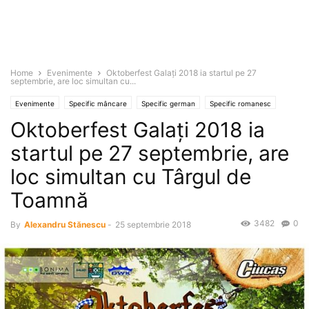
Home
Evenimente
Oktoberfest Galaţi 2018 ia startul pe 27
septembrie, are loc simultan cu...
Evenimente
Specific mâncare
Specific german
Specific romanesc
Oktoberfest Galaţi 2018 ia
Știri
startul pe 27 septembrie, are
loc simultan cu Târgul de
Toamnă
3482
0
By
Alexandru Stănescu
-
25 septembrie 2018