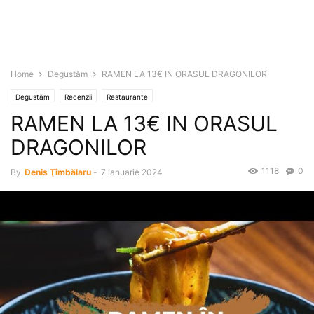
Home
Degustăm
RAMEN LA 13€ IN ORASUL DRAGONILOR
Degustăm
Recenzii
Restaurante
RAMEN LA 13€ IN ORASUL
DRAGONILOR
1118
0
By
Denis Ţîmbălaru
-
7 ianuarie 2024