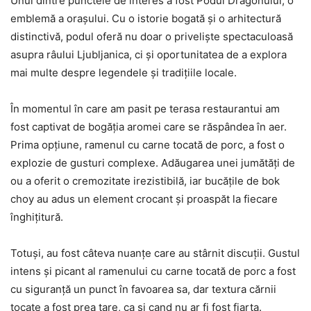
Unul dintre punctele de interes a fost Podul Dragonului, o
emblemă a orașului. Cu o istorie bogată și o arhitectură
distinctivă, podul oferă nu doar o priveliște spectaculoasă
asupra râului Ljubljanica, ci și oportunitatea de a explora
mai multe despre legendele și tradițiile locale.
În momentul în care am pasit pe terasa restaurantui am
fost captivat de bogăția aromei care se răspândea în aer.
Prima opțiune, ramenul cu carne tocată de porc, a fost o
explozie de gusturi complexe. Adăugarea unei jumătăți de
ou a oferit o cremozitate irezistibilă, iar bucățile de bok
choy au adus un element crocant și proaspăt la fiecare
înghițitură.
Totuși, au fost câteva nuanțe care au stârnit discuții. Gustul
intens și picant al ramenului cu carne tocată de porc a fost
cu siguranță un punct în favoarea sa, dar textura cărnii
tocate a fost prea tare, ca si cand nu ar fi fost fiarta.