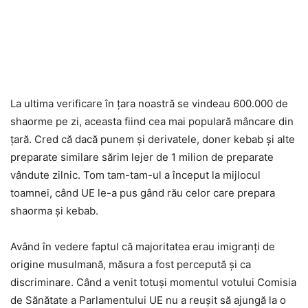
La ultima verificare în ţara noastră se vindeau 600.000 de
shaorme pe zi, aceasta fiind cea mai populară mâncare din
ţară. Cred că dacă punem şi derivatele, doner kebab şi alte
preparate similare sărim lejer de 1 milion de preparate
vândute zilnic. Tom tam-tam-ul a început la mijlocul
toamnei, când UE le-a pus gând rău celor care prepara
shaorma şi kebab.
Având în vedere faptul că majoritatea erau imigranţi de
origine musulmană, măsura a fost percepută şi ca
discriminare. Când a venit totuşi momentul votului Comisia
de Sănătate a Parlamentului UE nu a reuşit să ajungă la o