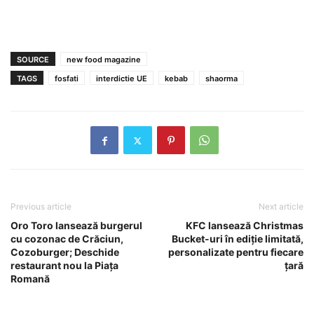
SOURCE
new food magazine
TAGS
fosfati
interdictie UE
kebab
shaorma
Previous article
Next article
Oro Toro lansează burgerul
KFC lansează Christmas
cu cozonac de Crăciun,
Bucket-uri în ediţie limitată,
Cozoburger; Deschide
personalizate pentru fiecare
restaurant nou la Piaţa
ţară
Romană