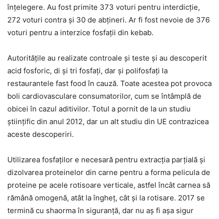
înţelegere. Au fost primite 373 voturi pentru interdicţie,
272 voturi contra şi 30 de abţineri. Ar fi fost nevoie de 376
voturi pentru a interzice fosfaţii din kebab.
Autorităţile au realizate controale şi teste şi au descoperit
acid fosforic, di şi tri fosfaţi, dar şi polifosfaţi la
restaurantele fast food în cauză. Toate acestea pot provoca
boli cardiovasculare consumatorilor, cum se întâmplă de
obicei în cazul aditivilor. Totul a pornit de la un studiu
ştiinţific din anul 2012, dar un alt studiu din UE contrazicea
aceste descoperiri.
Utilizarea fosfaţilor e necesară pentru extracţia parţială şi
dizolvarea proteinelor din carne pentru a forma pelicula de
proteine pe acele rotisoare verticale, astfel încât carnea să
rămână omogenă, atât la îngheţ, cât şi la rotisare. 2017 se
termină cu shaorma în siguranţă, dar nu aş fi aşa sigur