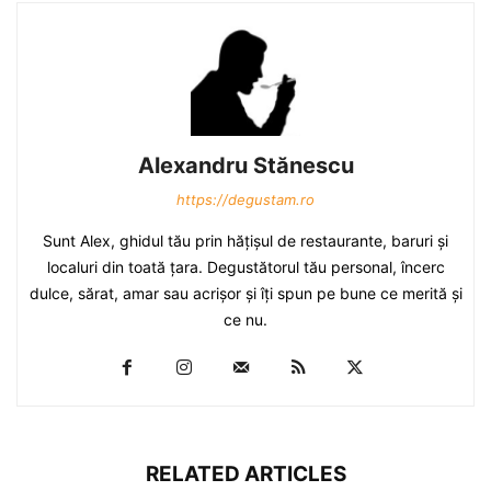
Alexandru Stănescu
https://degustam.ro
Sunt Alex, ghidul tău prin hăţişul de restaurante, baruri şi
localuri din toată ţara. Degustătorul tău personal, încerc
dulce, sărat, amar sau acrişor şi îţi spun pe bune ce merită şi
ce nu.
RELATED ARTICLES