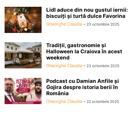
Lidl aduce din nou gustul iernii:
biscuiți și turtă dulce Favorina
Gheorghe Claudia
-
23 octombrie 2025
Tradiții, gastronomie și
Halloween la Craiova în acest
weekend
Gheorghe Claudia
-
23 octombrie 2025
Podcast cu Damian Anfile și
Gojira despre istoria berii în
România
Gheorghe Claudia
-
22 octombrie 2025