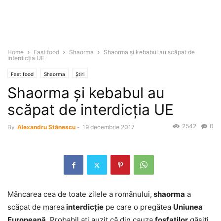
Home
Fast food
Shaorma
Shaorma şi kebabul au scăpat de
interdicţia UE
Fast food
Shaorma
Știri
Shaorma şi kebabul au
scăpat de interdicţia UE
2542
0
By
Alexandru Stănescu
-
19 decembrie 2017
Mâncarea cea de toate zilele a românului,
shaorma
a
scăpat de marea
interdicţie
pe care o pregătea
Uniunea
Europeană
. Probabil aţi auzit că din cauza
fosfaţilor
găsiţi