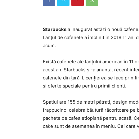
Starbucks
a inaugurat astăzi o nouă cafene
Lanţul de cafenele a împlinit în 2018 11 ani
acum.
Există cafenele ale lanţului american în 11 o
acest an. Starbucks şi-a anunţat recent inte
cafenele din ţară. Licenţierea se face prin 
şi oferte speciale pentru primii clienţi.
Spaţiul are 155 de metri pătraţi, design mod
frappucino, celebra băutură răcoritoare pe 
pachete de cafea etiopiană pentru acasă. Cea
cake sunt de asemenea în meniu. Cei care vo