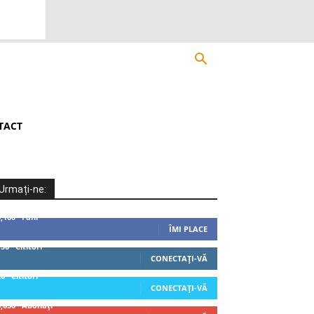
TACT
Urmați-ne:
5,100
Fani
ÎMI PLACE
750
Cititori
CONECTAȚI-VĂ
20
Cititori
CONECTAȚI-VĂ
3,050
Abonați