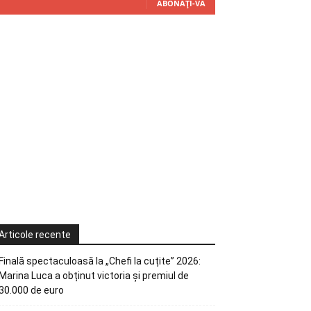
ABONAȚI-VĂ
Articole recente
Finală spectaculoasă la „Chefi la cuțite” 2026:
Marina Luca a obținut victoria și premiul de
30.000 de euro