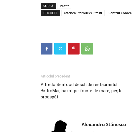
SURSĂ
Profit
ETICHETE
cafenea Starbucks Pitesti
Centrul Comerci
Articolul precedent
Alfredo Seafood deschide restaurantul
BistroMar, bazat pe fructe de mare, peşte
proaspăt
Alexandru Stănescu