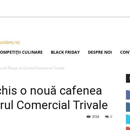
OMPETIȚII CULINARE
BLACK FRIDAY
DESPRE NOI
CON
 în Piteşti, în Centrul Comercial Trivale
chis o nouă cafenea
trul Comercial Trivale
3724
0