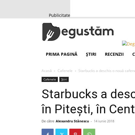
Publicitate
PRIMA PAGINĂ
ȘTIRI
RECENZII
C
Acasă
Cafenele
Starbucks a deschis o nouă cafenea
Cafenele
Știri
Starbucks a des
în Piteşti, în Cen
De către
Alexandru Stănescu
-
14 iunie 2018