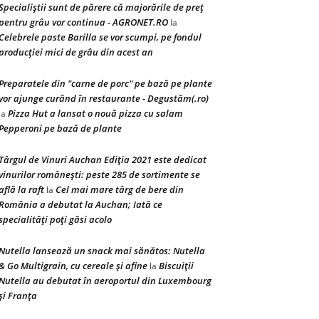
Specialiștii sunt de părere că majorările de preț
pentru grâu vor continua - AGRONET.RO
la
Celebrele paste Barilla se vor scumpi, pe fondul
producției mici de grâu din acest an
Preparatele din "carne de porc" pe bază pe plante
vor ajunge curând în restaurante - Degustăm(.ro)
Pizza Hut a lansat o nouă pizza cu salam
la
Pepperoni pe bază de plante
Târgul de Vinuri Auchan Ediţia 2021 este dedicat
vinurilor româneşti: peste 285 de sortimente se
află la raft
Cel mai mare târg de bere din
la
România a debutat la Auchan; Iată ce
specialităţi poţi găsi acolo
Nutella lansează un snack mai sănătos: Nutella
& Go Multigrain, cu cereale şi afine
Biscuiţii
la
Nutella au debutat în aeroportul din Luxembourg
şi Franţa