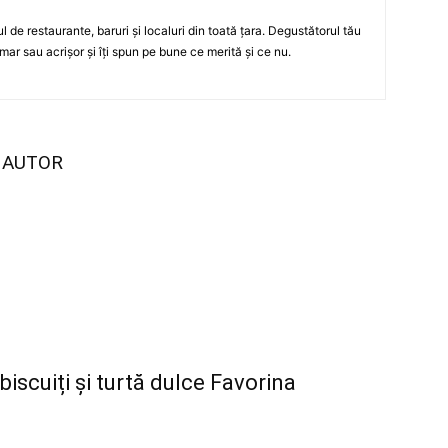
ul de restaurante, baruri şi localuri din toată ţara. Degustătorul tău
mar sau acrişor şi îţi spun pe bune ce merită şi ce nu.
I AUTOR
 biscuiți și turtă dulce Favorina