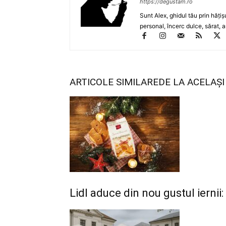
https://degustam.ro
Sunt Alex, ghidul tău prin hăţiş
personal, încerc dulce, sărat, a
ARTICOLE SIMILARE
DE LA ACELAȘ
Lidl aduce din nou gustul iernii: