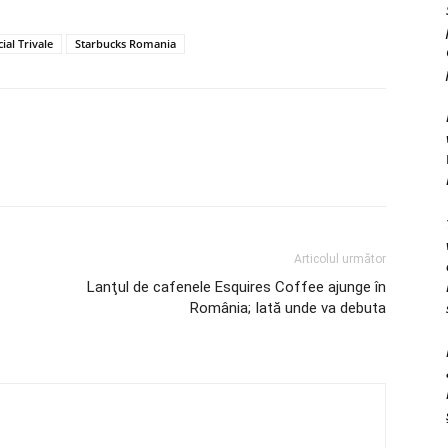
al Trivale
Starbucks Romania
Articolul următor
Lanţul de cafenele Esquires Coffee ajunge în
România; Iată unde va debuta