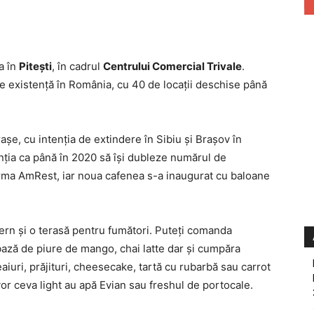
a în
Piteşti
, în cadrul
Centrului Comercial Trivale
.
 de existenţă în România, cu 40 de locaţii deschise până
raşe, cu intenţia de extindere în Sibiu şi Braşov în
nţia ca până în 2020 să îşi dubleze numărul de
firma AmRest, iar noua cafenea s-a inaugurat cu baloane
ern şi o terasă pentru fumători. Puteţi comanda
bază de piure de mango, chai latte dar şi cumpăra
iuri, prăjituri, cheesecake, tartă cu rubarbă sau carrot
r ceva light au apă Evian sau freshul de portocale.