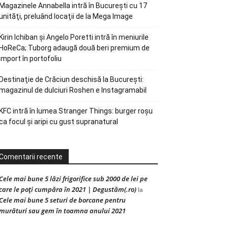
Magazinele Annabella intră în Bucureşti cu 17
unităţi, preluând locaţii de la Mega Image
Kirin Ichiban și Angelo Poretti intră în meniurile
HoReCa; Tuborg adaugă două beri premium de
import în portofoliu
Destinaţie de Crăciun deschisă la Bucureşti:
magazinul de dulciuri Roshen e Instagramabil
KFC intră în lumea Stranger Things: burger roșu
ca focul și aripi cu gust supranatural
Comentarii recente
Cele mai bune 5 lăzi frigorifice sub 2000 de lei pe
care le poți cumpăra în 2021 | Degustăm(.ro)
la
Cele mai bune 5 seturi de borcane pentru
murături sau gem în toamna anului 2021