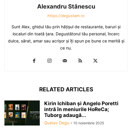
Alexandru Stănescu
https://degustam.ro
Sunt Alex, ghidul tău prin hăţişul de restaurante, baruri şi
localuri din toată ţara. Degustătorul tău personal, încerc
dulce, sărat, amar sau acrişor şi îţi spun pe bune ce merită şi
ce nu.
RELATED ARTICLES
Kirin Ichiban și Angelo Poretti
intră în meniurile HoReCa;
Tuborg adaugă...
Gustav Degu
-
10 noiembrie 2025