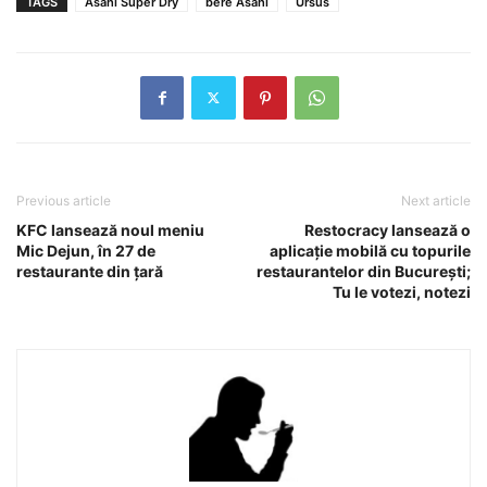
TAGS
Asahi Super Dry
bere Asahi
Ursus
Previous article
Next article
KFC lansează noul meniu
Restocracy lansează o
Mic Dejun, în 27 de
aplicaţie mobilă cu topurile
restaurante din țară
restaurantelor din Bucureşti;
Tu le votezi, notezi