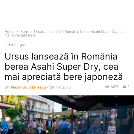
Home
Bere
Ursus lansează în România berea Asahi Super Dry, cea
mai apreciată bere...
Bere
Știri
Ursus lansează în România
berea Asahi Super Dry, cea
mai apreciată bere japoneză
3870
1
By
Alexandru Stănescu
-
24 mai 2018