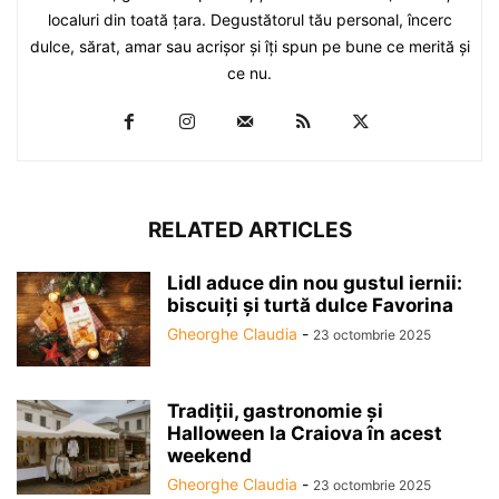
localuri din toată ţara. Degustătorul tău personal, încerc
dulce, sărat, amar sau acrişor şi îţi spun pe bune ce merită şi
ce nu.
RELATED ARTICLES
Lidl aduce din nou gustul iernii:
biscuiți și turtă dulce Favorina
Gheorghe Claudia
-
23 octombrie 2025
Tradiții, gastronomie și
Halloween la Craiova în acest
weekend
Gheorghe Claudia
-
23 octombrie 2025