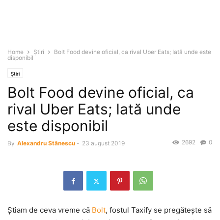
Home
Știri
Bolt Food devine oficial, ca rival Uber Eats; Iată unde este
disponibil
Știri
Bolt Food devine oficial, ca
rival Uber Eats; Iată unde
este disponibil
2692
0
By
Alexandru Stănescu
-
23 august 2019
Ştiam de ceva vreme că
Bolt
, fostul Taxify se pregăteşte să