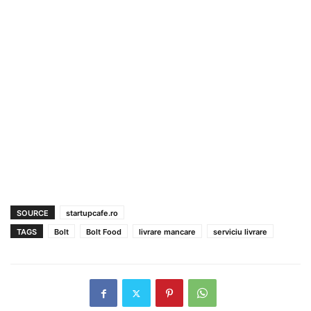
SOURCE
startupcafe.ro
TAGS
Bolt
Bolt Food
livrare mancare
serviciu livrare