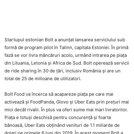
Startupul estonian Bolt a anunţat lansarea serviciului sub
formă de program pilot în Talinn, capitala Estoniei. În primă
fază se vor livra mâncăruri acolo, urmând intrarea pe piaţa
din Lituania, Letonia şi Africa de Sud. Bolt operează servicii
de ride sharing în 30 de ţări, inclusiv România şi are un
total de 25 de milioane de utilizatori.
Bolt Food va încerca să acapareze piaţa pe care mai
activează şi FoodPanda, Glovo şi Uber Eats prin preţuri mai
mici decât rivalii. În plus va oferi sume mai mari livratorilor.
Piaţa e totuşi deschisă pentru concurenţă şi foarte
bănoasă, Uber Eats obţinând venituri de 1.1 miliarde de
dolari pe primele 6 luni din 2019. În acest moment Bolt a