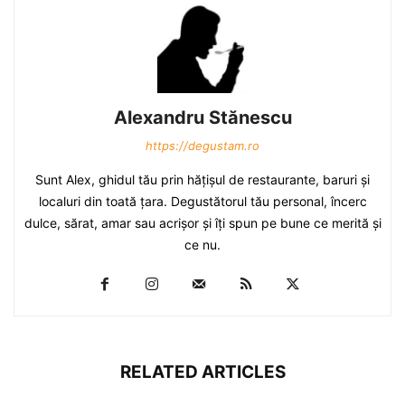
Alexandru Stănescu
https://degustam.ro
Sunt Alex, ghidul tău prin hăţişul de restaurante, baruri şi
localuri din toată ţara. Degustătorul tău personal, încerc
dulce, sărat, amar sau acrişor şi îţi spun pe bune ce merită şi
ce nu.
RELATED ARTICLES