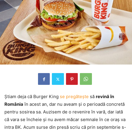
Ştiam deja că Burger King
se pregăteşte
să
revină în
România
în acest an, dar nu aveam şi o perioadă concretă
pentru sosirea sa. Auzisem de o revenire în vară, dar iată
că vara se încheie şi nu avem măcar semnale în ce oraş va
intra BK. Acum surse din presă scriu că prin septembrie s-