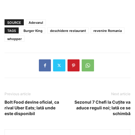
SOURCE
Adevarul
TAGS
Burger King
deschidere restaurant
revenire Romania
whopper
Previous article
Next article
Bolt Food devine oficial, ca
Sezonul 7 Chefi la Cuţite va
rival Uber Eats; Iată unde
aduce reguli noi; Iată ce se
este disponibil
schimbă