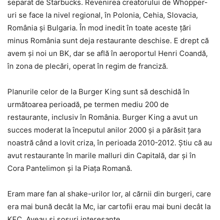
separat de Starbucks. Revenirea creatorului de Whopper-
uri se face la nivel regional, în Polonia, Cehia, Slovacia,
România şi Bulgaria. În mod inedit în toate aceste ţări
minus România sunt deja restaurante deschise. E drept că
avem şi noi un BK, dar se află în aeroportul Henri Coandă,
în zona de plecări, operat în regim de franciză.
Planurile celor de la Burger King sunt să deschidă în
următoarea perioadă, pe termen mediu 200 de
restaurante, inclusiv în România. Burger King a avut un
succes moderat la începutul anilor 2000 şi a părăsit ţara
noastră când a lovit criza, în perioada 2010-2012. Ştiu că au
avut restaurante în marile malluri din Capitală, dar şi în
Cora Pantelimon şi la Piaţa Romană.
Eram mare fan al shake-urilor lor, al cărnii din burgeri, care
era mai bună decât la Mc, iar cartofii erau mai buni decât la
KFC. Aveau şi sosuri interesante.