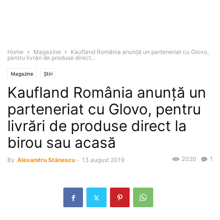
Home
Magazine
Kaufland România anunţă un parteneriat cu Glovo,
pentru livrări de produse direct...
Magazine
Știri
Kaufland România anunţă un
parteneriat cu Glovo, pentru
livrări de produse direct la
birou sau acasă
2020
1
By
Alexandru Stănescu
-
13 august 2019