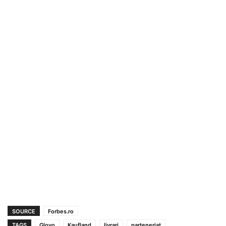
SOURCE
Forbes.ro
TAGS
Glovo
Kaufland
livrari
parteneriat