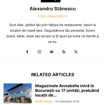
Alexandru Stănescu
https://degustam.ro
Sunt Alex, ghidul tău prin hăţişul de restaurante, baruri şi
localuri din toată ţara. Degustătorul tău personal, încerc
dulce, sărat, amar sau acrişor şi îţi spun pe bune ce merită şi
ce nu.
RELATED ARTICLES
Magazinele Annabella intră în
Bucureşti cu 17 unităţi, preluând
locaţii de...
Radu Iorga
-
15 noiembrie 2025