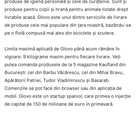
produse de igienă personală şi cele de curăţenie. Sunt şi
produse pentru copii şi hrană pentru animale listate drept
livrabile acasă. Glovo este unul dintre serviciile de livrare
de produse cele mai populare din ţara noastră, bazându-se
pe o flotă compusă mai ales din biciclete şi scutere.
Limita maximă aplicată de Glovo până acum rămâne în
vigoare: 9 kilograme maxim pentru fiecare livrare. Veţi
putea comanda produsele de la 5 magazine Kaufland din
Bucureşti: cel din Barbu Văcărescu, cel din Mihai Bravu,
Apărătorii Patriei, Tudor Vladimirescu şi Basarab.
Comenzile se pot face din browser sau din aplicaţia de
mobil. Glovo este un startup spaniol, care primea o injecţie
de capital de 150 de milioane de euro in primavară.