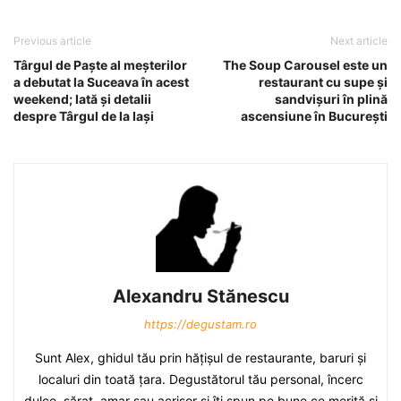
Previous article
Next article
Târgul de Paşte al meşterilor
The Soup Carousel este un
a debutat la Suceava în acest
restaurant cu supe şi
weekend; Iată şi detalii
sandvişuri în plină
despre Târgul de la Iaşi
ascensiune în Bucureşti
Alexandru Stănescu
https://degustam.ro
Sunt Alex, ghidul tău prin hăţişul de restaurante, baruri şi
localuri din toată ţara. Degustătorul tău personal, încerc
dulce, sărat, amar sau acrişor şi îţi spun pe bune ce merită şi