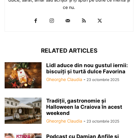
ce nu.
RELATED ARTICLES
Lidl aduce din nou gustul iernii:
biscuiți și turtă dulce Favorina
Gheorghe Claudia
-
23 octombrie 2025
Tradiții, gastronomie și
Halloween la Craiova în acest
weekend
Gheorghe Claudia
-
23 octombrie 2025
Podcast cu Damian Anfile și