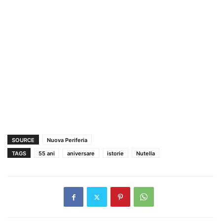
SOURCE
Nuova Periferia
TAGS
55 ani
aniversare
istorie
Nutella