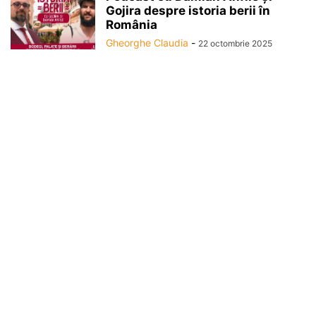
Gojira despre istoria berii în
România
Gheorghe Claudia
-
22 octombrie 2025