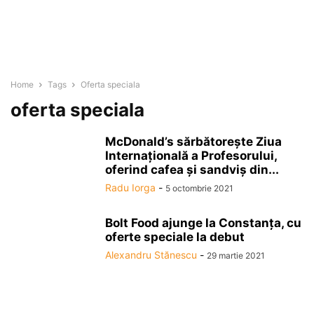
Home
Tags
Oferta speciala
oferta speciala
McDonald’s sărbătoreşte Ziua
Internaţională a Profesorului,
oferind cafea şi sandviş din...
Radu Iorga
-
5 octombrie 2021
Bolt Food ajunge la Constanţa, cu
oferte speciale la debut
Alexandru Stănescu
-
29 martie 2021