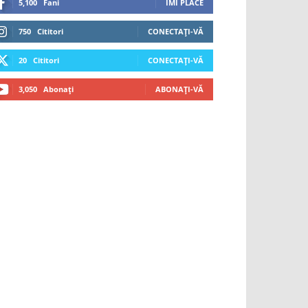
5,100
Fani
ÎMI PLACE
750
Cititori
CONECTAȚI-VĂ
20
Cititori
CONECTAȚI-VĂ
3,050
Abonați
ABONAȚI-VĂ