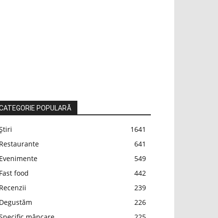
CATEGORIE POPULARĂ
Știri
1641
Restaurante
641
Evenimente
549
Fast food
442
Recenzii
239
Degustăm
226
Specific mâncare
225