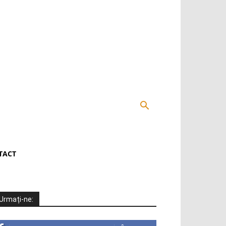
TACT
Urmați-ne: