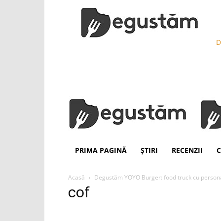
D
PRIMA PAGINĂ
ȘTIRI
RECENZII
C
Acasă
Degustăm YOYO Burger: food truck cu personalit
cof