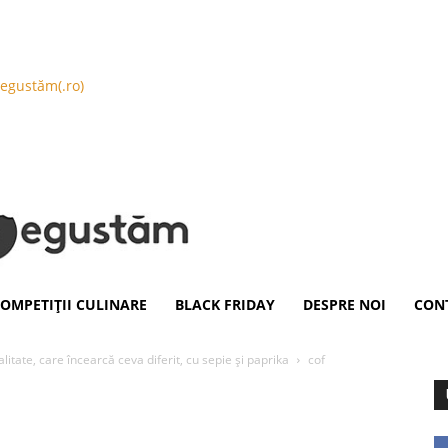
egustăm(.ro)
Publicitate
OMPETIȚII CULINARE
BLACK FRIDAY
DESPRE NOI
CON
ate, care încearcă ceva diferit, cu sepie şi paprika
cof