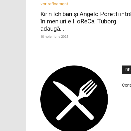
Kirin Ichiban și Angelo Poretti intr
în meniurile HoReCa; Tuborg
adaugă...
10 noiembrie 2025
DE
Cont