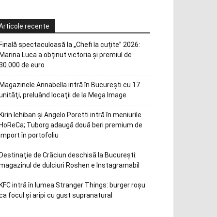
Articole recente
Finală spectaculoasă la „Chefi la cuțite” 2026:
Marina Luca a obținut victoria și premiul de
30.000 de euro
Magazinele Annabella intră în Bucureşti cu 17
unităţi, preluând locaţii de la Mega Image
Kirin Ichiban și Angelo Poretti intră în meniurile
HoReCa; Tuborg adaugă două beri premium de
import în portofoliu
Destinaţie de Crăciun deschisă la Bucureşti:
magazinul de dulciuri Roshen e Instagramabil
KFC intră în lumea Stranger Things: burger roșu
ca focul și aripi cu gust supranatural