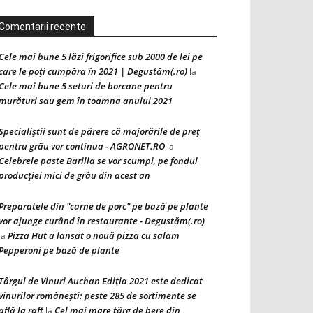
Comentarii recente
Cele mai bune 5 lăzi frigorifice sub 2000 de lei pe
care le poți cumpăra în 2021 | Degustăm(.ro)
la
Cele mai bune 5 seturi de borcane pentru
murături sau gem în toamna anului 2021
Specialiștii sunt de părere că majorările de preț
pentru grâu vor continua - AGRONET.RO
la
Celebrele paste Barilla se vor scumpi, pe fondul
producției mici de grâu din acest an
Preparatele din "carne de porc" pe bază pe plante
vor ajunge curând în restaurante - Degustăm(.ro)
Pizza Hut a lansat o nouă pizza cu salam
la
Pepperoni pe bază de plante
Târgul de Vinuri Auchan Ediţia 2021 este dedicat
vinurilor româneşti: peste 285 de sortimente se
află la raft
Cel mai mare târg de bere din
la