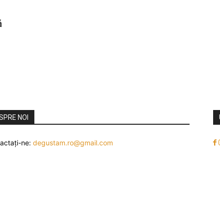
ă
SPRE NOI
actați-ne:
degustam.ro@gmail.com