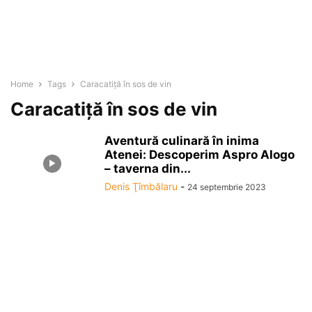
Home
Tags
Caracatiță în sos de vin
Caracatiță în sos de vin
Aventură culinară în inima
Atenei: Descoperim Aspro Alogo
– taverna din...
Denis Ţîmbălaru
-
24 septembrie 2023