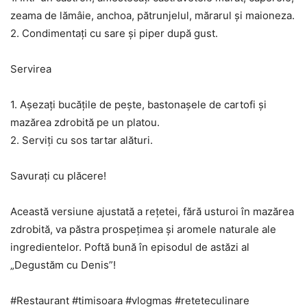
zeama de lămâie, anchoa, pătrunjelul, mărarul și maioneza.
2. Condimentați cu sare și piper după gust.
Servirea
1. Așezați bucățile de pește, bastonașele de cartofi și
mazărea zdrobită pe un platou.
2. Serviți cu sos tartar alături.
Savurați cu plăcere!
Această versiune ajustată a rețetei, fără usturoi în mazărea
zdrobită, va păstra prospețimea și aromele naturale ale
ingredientelor. Poftă bună în episodul de astăzi al
„Degustăm cu Denis”!
#Restaurant #timisoara #vlogmas #reteteculinare