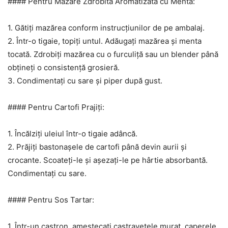
#### Pentru Mazăre Zdrobită Aromatizată cu Menta:
1. Gătiți mazărea conform instrucțiunilor de pe ambalaj.
2. Într-o tigaie, topiți untul. Adăugați mazărea și menta
tocată. Zdrobiți mazărea cu o furculiță sau un blender până
obțineți o consistență grosieră.
3. Condimentați cu sare și piper după gust.
#### Pentru Cartofi Prajiți:
1. Încălziți uleiul într-o tigaie adâncă.
2. Prăjiți bastonașele de cartofi până devin aurii și
crocante. Scoateți-le și așezați-le pe hârtie absorbantă.
Condimentați cu sare.
#### Pentru Sos Tartar:
1. Într-un castron, amestecați castravetele murat, caperele,