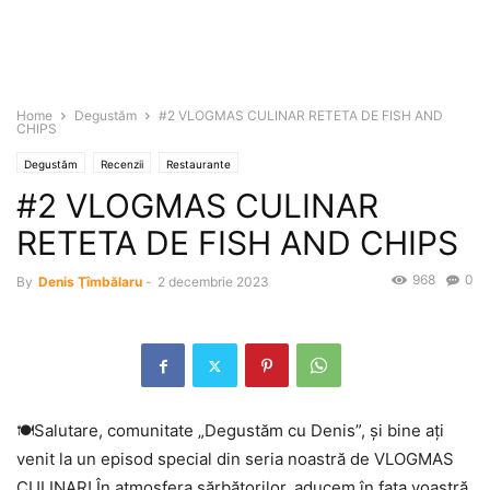
Home
Degustăm
#2 VLOGMAS CULINAR RETETA DE FISH AND
CHIPS
Degustăm
Recenzii
Restaurante
#2 VLOGMAS CULINAR
RETETA DE FISH AND CHIPS
968
0
By
Denis Ţîmbălaru
-
2 decembrie 2023
🍽Salutare, comunitate „Degustăm cu Denis”, și bine ați
venit la un episod special din seria noastră de VLOGMAS
CULINAR! În
atmosfera sărbătorilor, aducem în fața voastră