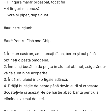
– 1 lingură mărar proaspăt, tocat fin
– 4 linguri maioneză
– Sare și piper, după gust
### Instrucțiuni:
#### Pentru Fish and Chips:
1. Într-un castron, amestecați făina, berea și oul până
obțineți o pastă omogenă.
2. Înmuiați bucățile de pește în aluatul obținut, asigurându-
vă că sunt bine acoperite.
3. Încălziți uleiul într-o tigaie adâncă.
4. Prăjiți bucățile de pește până devin aurii și crocante.
Scoateți-le și așezați-le pe hârtie absorbantă pentru a
elimina excesul de ulei.