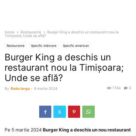
Home
Restaurante
Burger King a deschis un restaurant nou la
Timişoara; Unde se află?
Restaurante
Specific mâncare
Specific american
Burger King a deschis un
restaurant nou la Timişoara;
Unde se află?
1164
0
By
Radu Iorga
-
8 martie 2024
Pe 5 martie 2024
Burger King a deschis un nou restaurant