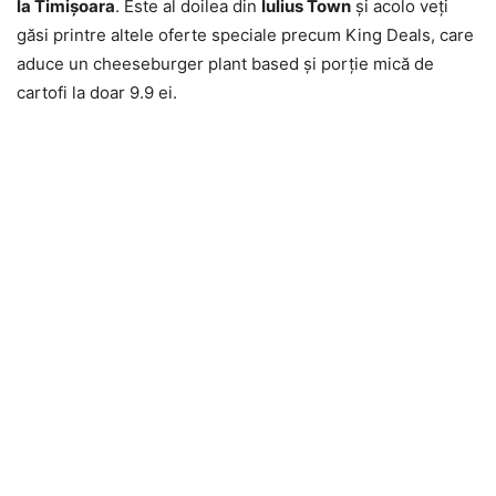
la Timişoara
. Este al doilea din
Iulius Town
şi acolo veţi
găsi printre altele oferte speciale precum King Deals, care
aduce un cheeseburger plant based şi porţie mică de
cartofi la doar 9.9 ei.