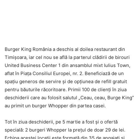
Burger King România a deschis al doilea restaurant din
Timişoara, iar cel nou se află la parterul clădirii de birouri
United Business Center 1 din ansamblul mixt Iulius Town,
aflat în Piaţa Consiliul Europei, nr. 2. Beneficiază de un
spaţiu generos de servire şi de opţiunea de refill gratuit
pentru băuturile răcoritoare. Primii 100 de clienţi în ziua
deschiderii care au folosit salutul „Ceau, ceau, Burge King”
au primit un burger Whopper din partea casei.
Tot în ziua deschiderii, pe 5 martie a fost şi o ofertă
specială: 2 burgeri Whopper la preţul de doar 29 de lei.
Echipa acestei locaţii este formată din 35 de angajaţi şi