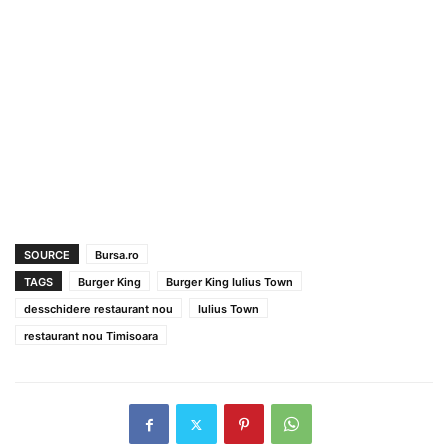
SOURCE
Bursa.ro
TAGS
Burger King
Burger King Iulius Town
desschidere restaurant nou
Iulius Town
restaurant nou Timisoara