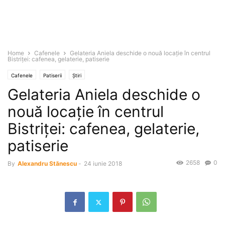
Home
Cafenele
Gelateria Aniela deschide o nouă locaţie în centrul
Bistriţei: cafenea, gelaterie, patiserie
Cafenele
Patiserii
Știri
Gelateria Aniela deschide o
nouă locaţie în centrul
Bistriţei: cafenea, gelaterie,
patiserie
2658
0
By
Alexandru Stănescu
-
24 iunie 2018