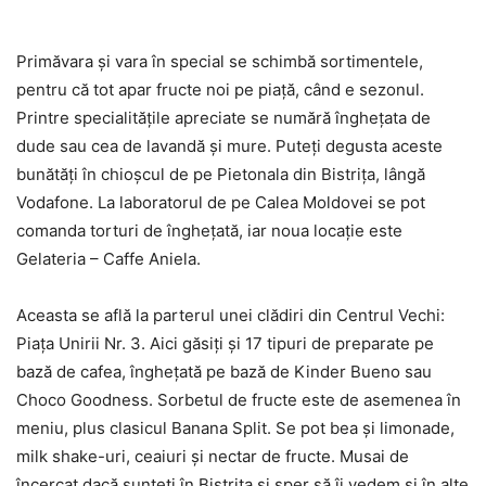
Primăvara şi vara în special se schimbă sortimentele,
pentru că tot apar fructe noi pe piaţă, când e sezonul.
Printre specialităţile apreciate se numără îngheţata de
dude sau cea de lavandă şi mure. Puteţi degusta aceste
bunătăţi în chioşcul de pe Pietonala din Bistriţa, lângă
Vodafone. La laboratorul de pe Calea Moldovei se pot
comanda torturi de îngheţată, iar noua locaţie este
Gelateria – Caffe Aniela.
Aceasta se află la parterul unei clădiri din Centrul Vechi:
Piaţa Unirii Nr. 3. Aici găsiţi şi 17 tipuri de preparate pe
bază de cafea, îngheţată pe bază de Kinder Bueno sau
Choco Goodness. Sorbetul de fructe este de asemenea în
meniu, plus clasicul Banana Split. Se pot bea şi limonade,
milk shake-uri, ceaiuri şi nectar de fructe. Musai de
încercat dacă sunteţi în Bistriţa şi sper să îi vedem şi în alte