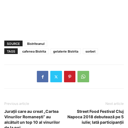
SOURCE
Bistriteanul
TAGS
cafenea Bistrita
gelaterie Bistrita
sorbet
Previous article
Next article
Juraţii care au creat „Cartea
Street Food Festival Cluj
Vinurilor Romaneşti” au
Napoca 2018 debutează pe 5
alcătuit un top 10 al vinurilor
iulie; Iată participanţii
de la noi