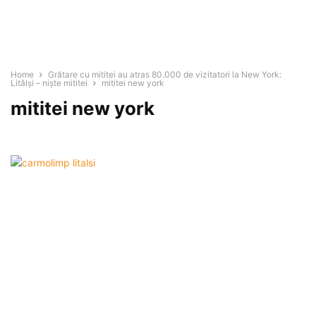
Home
Grătare cu mititei au atras 80.000 de vizitatori la New York:
Litălşi – nişte mititei
mititei new york
mititei new york